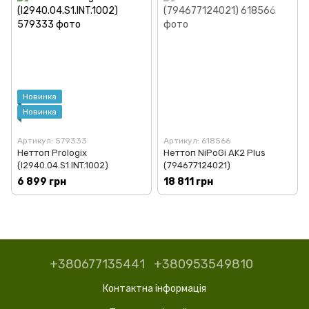
Новинка
Новинка
Артикул: 579333
Артикул: 618566
Неттоп Prologix
Неттоп NiPoGi AK2 Plus
(I2940.04.S1.INT.1002)
(794677124021)
6 899 грн
18 811 грн
+380677135441
+380953549810
Контактна інформація