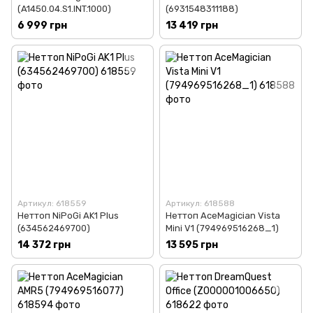
(A1450.04.S1.INT.1000)
(6931548311188)
6 999 грн
13 419 грн
Артикул: 618559
Артикул: 618588
Неттоп NiPoGi AK1 Plus
Неттоп AceMagician Vista
(634562469700)
Mini V1 (794969516268_1)
14 372 грн
13 595 грн