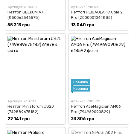
Артикул: 618650
Артикул: 618768
Неттоп GEEKOM A7
Неттоп HEIGAOLAPC Gole 2
(850062546578)
Pro (Z000001044885)
55 213 грн
13 040 грн
Новинка
Новинка
Артикул: 618783
Артикул: 618592
Неттоп Minisforum U820
Неттоп AceMagician AM06
(749889675182)
Pro (794969090829)
22 141 грн
23 306 грн