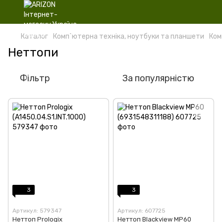
Каталог
Комп`ютерна техніка, ноутбуки та планшети
Ком
Неттопи
Фільтр
За популярністю
3
3
Артикул: 579347
Артикул: 607725
Неттоп Prologix
Неттоп Blackview MP60