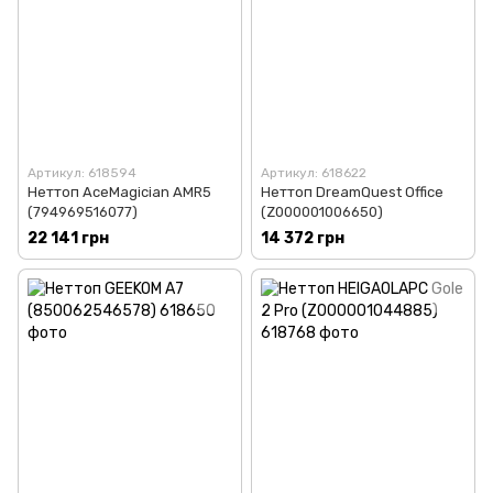
Артикул: 618594
Артикул: 618622
Неттоп AceMagician AMR5
Неттоп DreamQuest Office
(794969516077)
(Z000001006650)
22 141 грн
14 372 грн