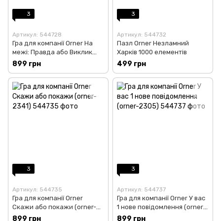
3
3
Артикул: 544728
Артикул: 544732
Гра для компанії Orner На
Пазл Orner Незламний
межі: Правда або Виклик
Харків 1000 елементів
(orner-2683)
899 грн
499 грн
3
3
Артикул: 544735
Артикул: 544737
Гра для компанії Orner
Гра для компанії Orner У вас
Скажи або покажи (orner-
1 нове повідомлення (orner-
2341)
2305)
899 грн
899 грн