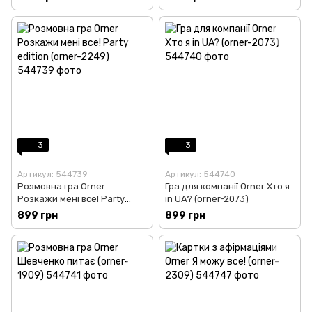
3
3
Артикул: 544739
Артикул: 544740
Розмовна гра Orner
Гра для компанії Orner Хто я
Розкажи мені все! Party
in UA? (orner-2073)
edition (orner-2249)
899 грн
899 грн