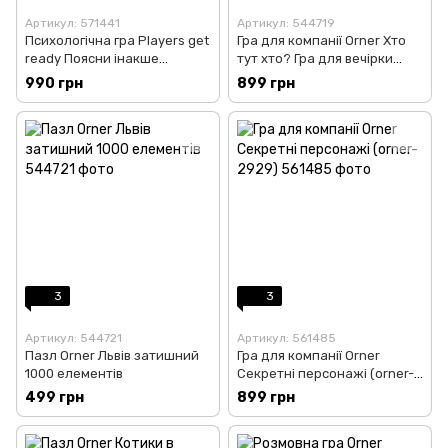
Артикул: 571441
Артикул: 544719
Психологічна гра Players get
Гра для компанії Orner Хто
ready Поясни інакше
тут хто? Гра для вечірки
психологічні слова
(orner-2811)
990 грн
899 грн
(4820271180111)
3
3
Артикул: 544721
Артикул: 561485
Пазл Orner Львів затишний
Гра для компанії Orner
1000 елементів
Секретні персонажі (orner-
2929)
499 грн
899 грн