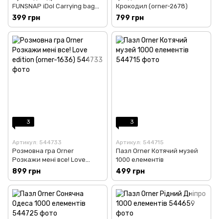
FUNSNAP iDol Carrying bag
Крокодил (orner-2678)
(iDol-P01)
399 грн
799 грн
3
3
Артикул: 544733
Артикул: 544715
Розмовна гра Orner
Пазл Orner Котячий музей
Розкажи мені все! Love
1000 елементів
edition (orner-1636)
899 грн
499 грн