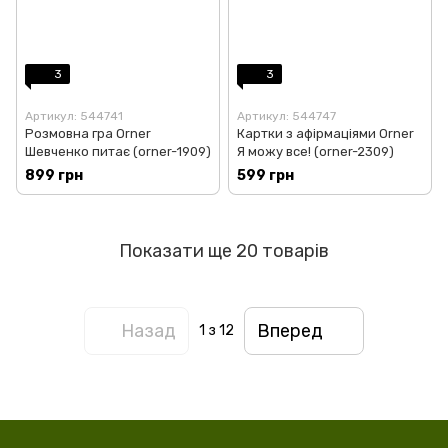
3
3
Артикул: 544741
Артикул: 544747
Розмовна гра Orner
Картки з афірмаціями Orner
Шевченко питає (orner-1909)
Я можу все! (orner-2309)
899 грн
599 грн
Показати ще 20 товарів
Назад
Вперед
1
з 12