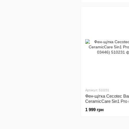
Артикул: 510231
Фен-щітка Cecotec B
CeramicCare 5in1 Pro
03446)
1 999 грн