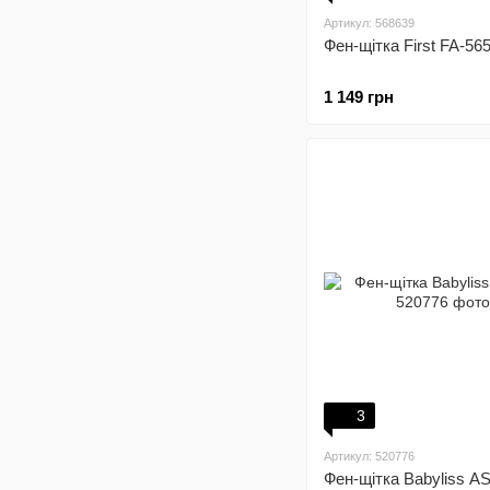
Артикул: 568639
Фен-щітка First FA-56
1 149 грн
3
Артикул: 520776
Фен-щітка Babyliss A