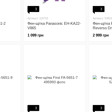
3
3
Артикул: 119733
Артикул: 5382
51-2
Фен-щітка Panasonic EH-KA22-
Фен-щітка
V865
Reverso Dr
1 099 грн
2 999 грн
3
3