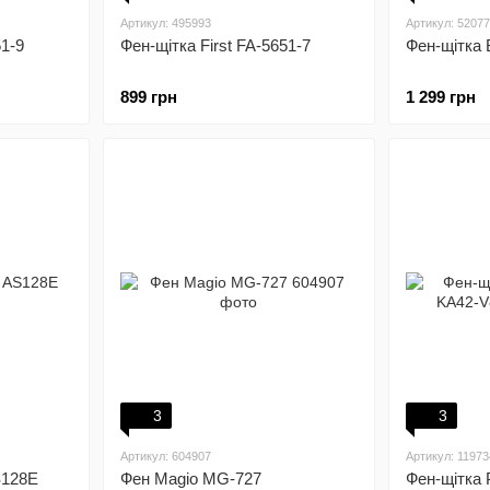
Артикул: 495993
Артикул: 5207
51-9
Фен-щітка First FA-5651-7
Фен-щітка 
899 грн
1 299 грн
3
3
Артикул: 604907
Артикул: 11973
S128E
Фен Magio MG-727
Фен-щітка 