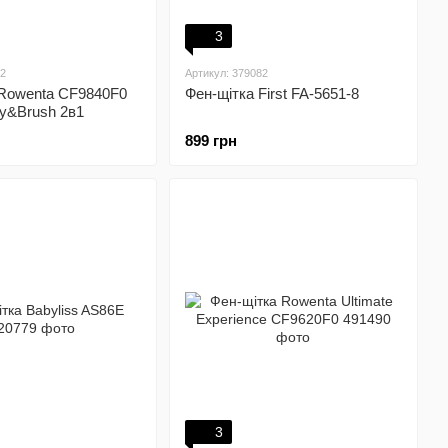
3
22
Артикул: 379082
 Rowenta CF9840F0
Фен-щітка First FA-5651-8
y&Brush 2в1
899 грн
3