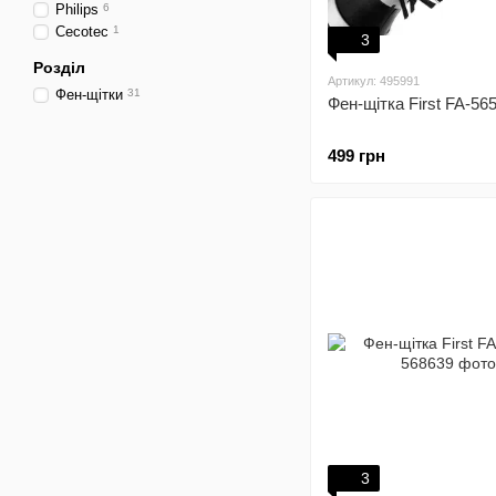
Philips
6
Cecotec
1
3
Розділ
Артикул: 495991
Фен-щітки
31
Фен-щітка First FA-56
499 грн
3