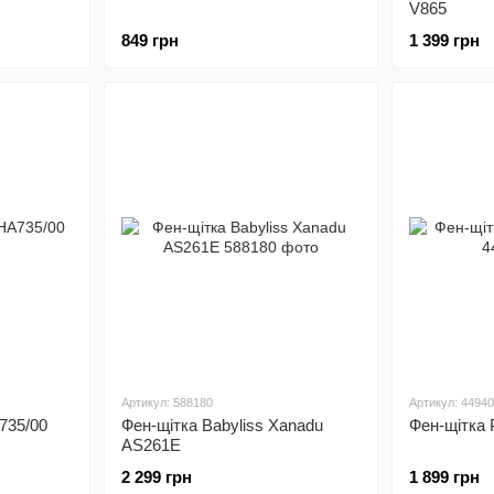
V865
849 грн
1 399 грн
Артикул: 588180
Артикул: 4494
735/00
Фен-щітка Babyliss Xanadu
Фен-щітка 
AS261E
2 299 грн
1 899 грн