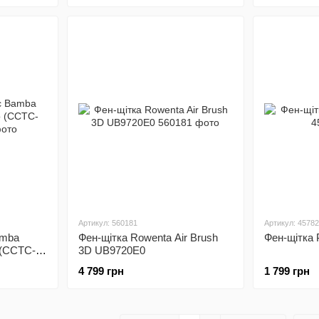
Артикул: 560181
Артикул: 4578
amba
Фен-щітка Rowenta Air Brush
Фен-щітка 
 (CCTC-
3D UB9720E0
4 799 грн
1 799 грн