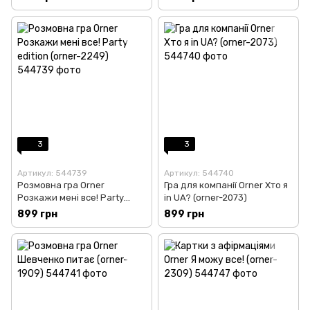
3
3
Артикул: 544739
Артикул: 544740
Розмовна гра Orner
Гра для компанії Orner Хто я
Розкажи мені все! Party
in UA? (orner-2073)
edition (orner-2249)
899 грн
899 грн