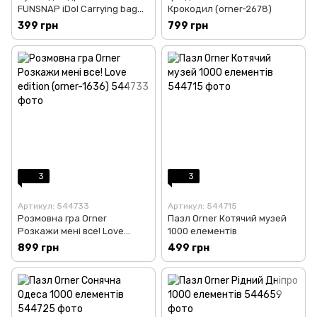
FUNSNAP iDol Carrying bag
Крокодил (orner-2678)
(iDol-P01)
399 грн
799 грн
3
3
Артикул: 544733
Артикул: 544715
Розмовна гра Orner
Пазл Orner Котячий музей
Розкажи мені все! Love
1000 елементів
edition (orner-1636)
899 грн
499 грн