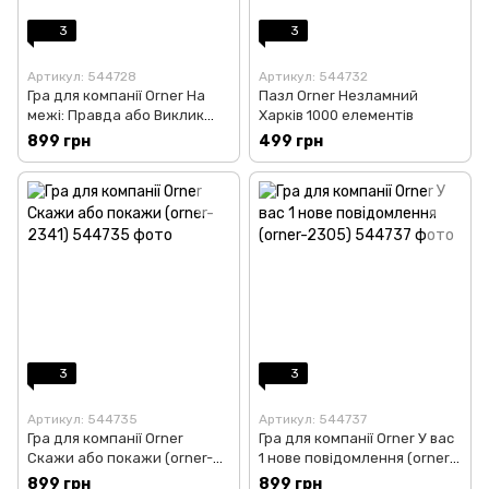
3
3
Артикул: 544728
Артикул: 544732
Гра для компанії Orner На
Пазл Orner Незламний
межі: Правда або Виклик
Харків 1000 елементів
(orner-2683)
899 грн
499 грн
3
3
Артикул: 544735
Артикул: 544737
Гра для компанії Orner
Гра для компанії Orner У вас
Скажи або покажи (orner-
1 нове повідомлення (orner-
2341)
2305)
899 грн
899 грн