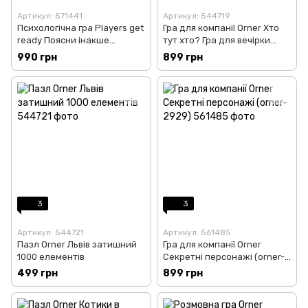
Артикул: 571441
Артикул: 544719
Психологічна гра Players get
Гра для компанії Orner Хто
ready Поясни інакше
тут хто? Гра для вечірки
психологічні слова
(orner-2811)
990 грн
899 грн
(4820271180111)
3
3
Артикул: 544721
Артикул: 561485
Пазл Orner Львів затишний
Гра для компанії Orner
1000 елементів
Секретні персонажі (orner-
2929)
499 грн
899 грн