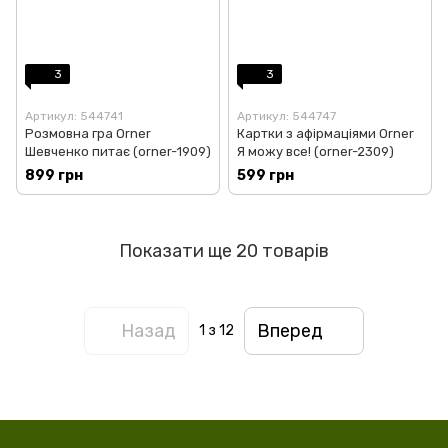
3
3
Артикул: 544741
Артикул: 544747
Розмовна гра Orner
Картки з афірмаціями Orner
Шевченко питає (orner-1909)
Я можу все! (orner-2309)
899 грн
599 грн
Показати ще 20 товарів
Назад
Вперед
1
з 12