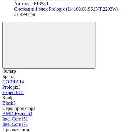
Артикул: 613589
Системний блок Prologix (I14100.08.S5.INT.2203W)
31 499 грн
Фільтр
Бренд
COBRA
14
Prologix
3
Expert PC
1
Колір
Black
3
Серія процесора
AMD Ryzen 5
1
Intel Core i5
1
Intel Core i7
1
Призначення