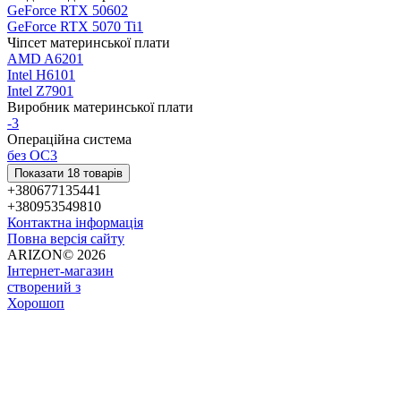
GeForce RTX 5060
2
GeForce RTX 5070 Ti
1
Чіпсет материнської плати
AMD A620
1
Intel H610
1
Intel Z790
1
Виробник материнської плати
-
3
Операційна система
без ОС
3
Показати 18 товарів
+380677135441
+380953549810
Контактна інформація
Повна версія сайту
ARIZON© 2026
Інтернет-магазин
створений з
Хорошоп