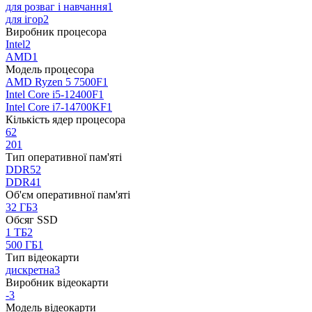
для розваг і навчання
1
для ігор
2
Виробник процесора
Intel
2
AMD
1
Модель процесора
AMD Ryzen 5 7500F
1
Intel Core i5-12400F
1
Intel Core i7-14700KF
1
Кількість ядер процесора
6
2
20
1
Тип оперативної пам'яті
DDR5
2
DDR4
1
Об'єм оперативної пам'яті
32 ГБ
3
Обсяг SSD
1 ТБ
2
500 ГБ
1
Тип відеокарти
дискретна
3
Виробник відеокарти
-
3
Модель відеокарти