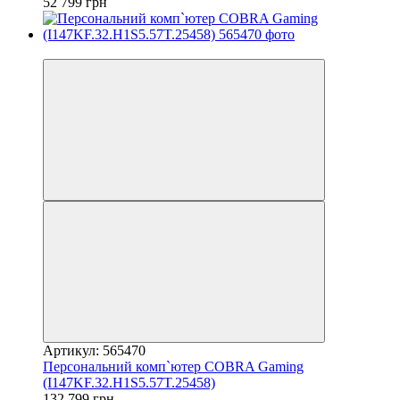
52 799 грн
3
Артикул: 565470
Персональний комп`ютер COBRA Gaming
(I147KF.32.H1S5.57T.25458)
132 799 грн