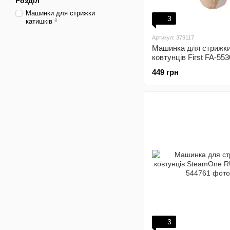
Розділ
Машинки для стрижки
3
катишків
8
Артикул: 379117
Машинка для стрижк
ковтунців First FA-55
449 грн
3