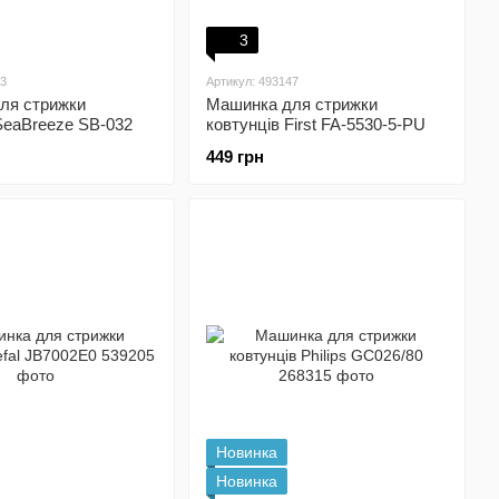
3
33
Артикул: 493147
ля стрижки
Машинка для стрижки
SeaBreeze SB-032
ковтунців First FA-5530-5-PU
449 грн
Новинка
Новинка