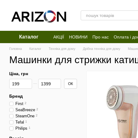
Перейти до основного контенту
Каталог
АКЦІЇ
НОВИНИ
Про нас
Оплата і до
Відгуки про магазин
Головна
Каталог
Техніка для дому
Дрібна техніка для дому
Машин
Машинки для стрижки кати
Ціна, грн
Від Ціна, грн
До Ціна, грн
ОК
Бренд
First
2
SeaBreeze
2
SteamOne
2
Tefal
1
Philips
1