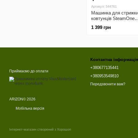
Артикул: 544761
Машинка для стрижк
ковтунців SteamOne
RUSTRP10
1 399 грн
Контактна інформаці
+380677135441
Приймаємо до оплати
+380953549810
Передзвонити вам?
ARIZON© 2026
Мобільна версія
Інтернет-магазин створений з Хорошоп