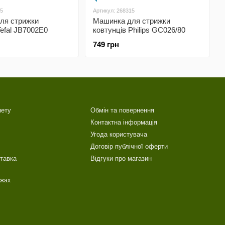
05
Артикул: 268315
ля стрижки
Машинка для стрижки
Tefal JB7002E0
ковтунців Philips GC026/80
749 грн
нету
Обмін та повернення
Контактна інформація
Угода користувача
Договір публічної оферти
ставка
Відгуки про магазин
ежах