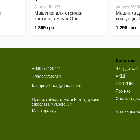
Артикул: 544757
Артикул: 5392
и
Машинка для стрижки
Машинка д
ковтунців SteamOne
ковтунців 
CREAMRP10
1 399 грн
1 299 грн
я
Клієнтам
+380677135441
Вхід до кабі
АКЦІЇ
+380953549810
НОВИНИ
kasapovdimag@gmail.com
Про нас
Оплата і до
Одеська область, місто Балта, вулиця
Ярослава Мудрого, 34
Мапа проїзду
Ми в соцмер