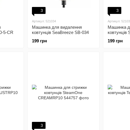
3
3
Артикул: 521034
Артикул: 5210
и
Машинка для видалення
Машинка д
30-5-CR
ковтунців SeaBreeze SB-034
ковтунців 
199 грн
199 грн
3