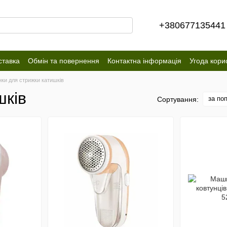
+380677135441
ставка
Обмін та повернення
Контактна інформація
Угода кори
ки для стрижки катишків
шків
за по
Сортування: