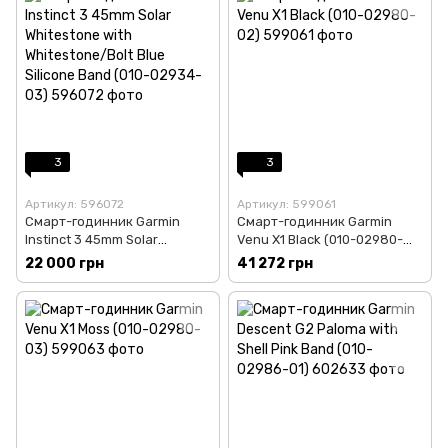
3
3
Артикул: 596072
Артикул: 599061
Смарт-годинник Garmin
Смарт-годинник Garmin
Instinct 3 45mm Solar
Venu X1 Black (010-02980-
Whitestone with
02)
22 000 грн
41 272 грн
Whitestone/Bolt Blue Silicone
Band (010-02934-03)