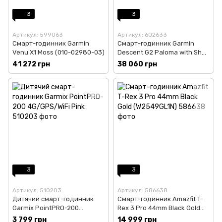
3
3
Артикул: 599063
Артикул: 602633
Смарт-годинник Garmin
Смарт-годинник Garmin
Venu X1 Moss (010-02980-03)
Descent G2 Paloma with Shell
Pink Band (010-02986-01)
41 272 грн
38 060 грн
3
3
Артикул: 510203
Артикул: 586638
Дитячий смарт-годинник
Смарт-годинник Amazfit T-
Garmix PointPRO-200
Rex 3 Pro 44mm Black Gold
4G/GPS/WiFi Pink
(W2549GL1N)
3 799 грн
14 999 грн