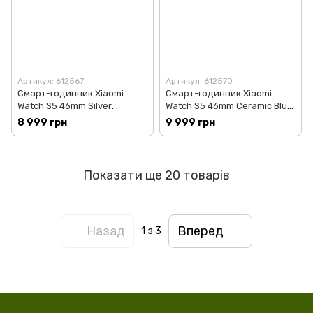
Артикул: 612567
Артикул: 612570
Смарт-годинник Xiaomi
Смарт-годинник Xiaomi
Watch S5 46mm Silver
Watch S5 46mm Ceramic Blue
(BHR08ISGL)
(BHR08ITGL)
8 999 грн
9 999 грн
Показати ще 20 товарів
Назад
Вперед
1
з 3