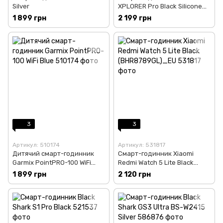
Silver
XPLORER Pro Black Silicone
strap
1 899 грн
2 199 грн
3
3
Артикул: 510174
Артикул: 531817
Дитячий смарт-годинник
Смарт-годинник Xiaomi
Garmix PointPRO-100 WiFi
Redmi Watch 5 Lite Black
Blue
(BHR8789GL)_EU
1 899 грн
2 120 грн