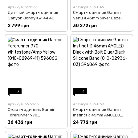
Артикул: 521197
Артикул: 596049
Дитячий смарт-годинник
Смарт-годинник Garmin
Canyon Jondy KW-44 4G
Venu 4 45mm Silver Bezel
Camera GPS Music Pink (CNE-
with Silver Gray Silicone Band
2 799 грн
30 272 грн
KW44PP)
(010-03014-01)
3
3
Артикул: 596063
Артикул: 596069
Смарт-годинник Garmin
Смарт-годинник Garmin
Forerunner 970
Instinct 3 45mm AMOLED
Whitestone/Amp Yellow (010-
Black with Bolt Blue/Black
36 432 грн
24 772 грн
02969-11)
Silicone Band (010-02936-03)