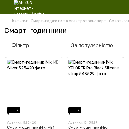
Каталог
Смарт-гаджети та електротранспорт
Смарт-го
Смарт-годинники
Фільтр
За популярністю
3
3
Артикул: 525420
Артикул: 543529
Смарт-годинник iMiki MB1
Смарт-годинник iMiki