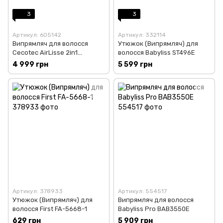
3
3
Артикул: 605142
Артикул: 332114
Випрямляч для волосся
Утюжок (Випрямляч) для
Cecotec AirLisse 2in1
волосся Babyliss ST496E
ForceDry Champagne
4 999 грн
5 599 грн
(A01_EU01_111302)
Артикул: 378933
Артикул: 554517
Утюжок (Випрямляч) для
Випрямляч для волосся
волосся First FA-5668-1
Babyliss Pro BAB3550E
629 грн
5 909 грн