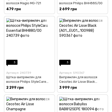
волосся Magio MG-721
волосся Philips BHH885/00
479 грн
2 699 грн
3
3
Артикул: 240739
Артикул: 590367
Щітка-випрямляч для
Випрямляч для волосся
волосся Philips StyleCare
Cecotec Air Lisse Black
Essential BHH880/00
(A01_EU01_100988)
2 299 грн
3 999 грн