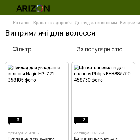
Каталог
Краса та здоров'я
Догляд за волоссям
Випрямля
Випрямлячі для волосся
Фільтр
За популярністю
3
3
Артикул: 358185
Артикул: 458730
Прилад для укладання
Щітка-випрямляч для