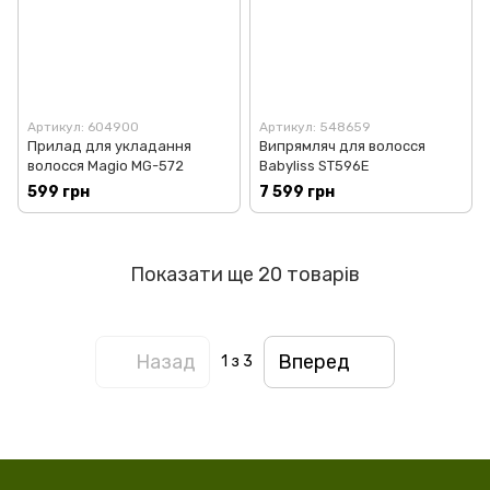
Артикул: 604900
Артикул: 548659
Прилад для укладання
Випрямляч для волосся
волосся Magio MG-572
Babyliss ST596E
599 грн
7 599 грн
Показати ще 20 товарів
Назад
Вперед
1
з 3