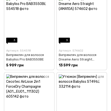
3
3
Артикул: 554518
Артикул: 574602
Випрямляч для волосся
Випрямляч для волосся
Babyliss Pro BAB3550BE
Dreame Aero Straight
(AMA10A)
5 909 грн
13 599 грн