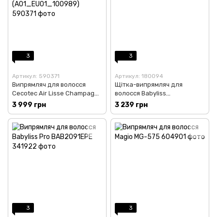
3
3
Артикул: 590371
Артикул: 180094
Випрямляч для волосся
Щітка-випрямляч для
Cecotec Air Lisse Champagne
волосся Babyliss
(A01_EU01_100989)
BAB8125EPE
3 999 грн
3 239 грн
3
3