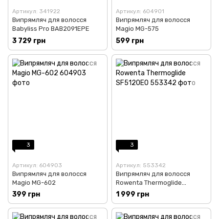
Артикул: 341922
Артикул: 604901
Випрямляч для волосся
Випрямляч для волосся
Babyliss Pro BAB2091EPE
Magio MG-575
3 729 грн
599 грн
3
3
Артикул: 604903
Артикул: 553342
Випрямляч для волосся
Випрямляч для волосся
Magio MG-602
Rowenta Thermoglide
SF5120E0
399 грн
1 999 грн