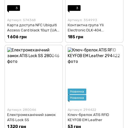
3
3
Артикул: 574368
Артикул: 354993
Карта доступа NFC Ubiquiti
Контактна група Yli
Access Card black 10шт (UA-
Electronic DLK-404
Card-B-10)
(DoorContacts)
1 606 грн
185 грн
Новинка
Новинка
Артикул: 280046
Артикул: 294422
Електромеханічний замок
Ключ-брелок ATIS RFID
ATIS Lock SS
KEYFOB EM Leather
1 320 грн
53 грн