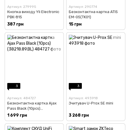
Артикул: 279995
Артикул: 290774
Кнопка виходу Yli Electronic
Безконтактна картка ATIS
PBK-815
EM-05(TK01)
387 грн
15 грн
3
3
Артикул: 484727
Артикул: 493918
Безконтактна картка Ajax
Зчитувач U-Prox SE mini
Pass Black (10pcs)
(38218.89.BL)
1 699 грн
3 268 грн