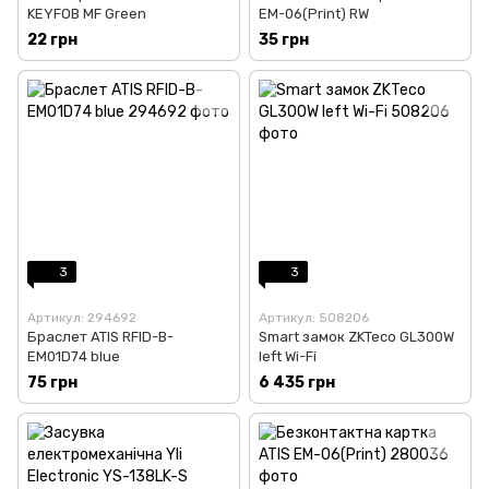
KEYFOB MF Green
EM-06(Print) RW
22 грн
35 грн
3
3
Артикул: 294692
Артикул: 508206
Браслет ATIS RFID-B-
Smart замок ZKTeco GL300W
EM01D74 blue
left Wi-Fi
75 грн
6 435 грн