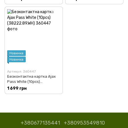
Новинка
Новинка
Артикул: 360447
Безконтактна картка Ajax
Pass White (10pcs)
(38222.89.WH)
1 699 грн
+380677135441
+380953549810