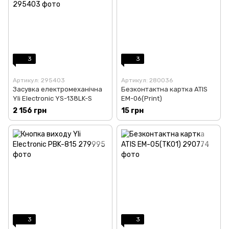
3
3
Артикул: 295403
Артикул: 280036
Засувка електромеханічна
Безконтактна картка ATIS
Yli Electronic YS-138LK-S
EM-06(Print)
2 156 грн
15 грн
3
3