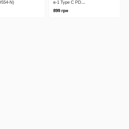
D554-N)
в-1 Type C PD
100W/USB3.0х3/USB2.0/RJ45
899 грн
(CW-HUB03)