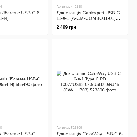
94
Артикул: 445190
я J5create USB-C 6-
Док-станція Cablexpert USB-C
1-N)
11-в-1 (A-CM-COMBO11-01)
USB-хаб + HDMI/VGA/PD/
2 499 грн
картрідер/LAN/3.5-мм аудіо
90
Артикул: 523896
я J5create USB-C
Док-станція СolorWay USB-C 6-