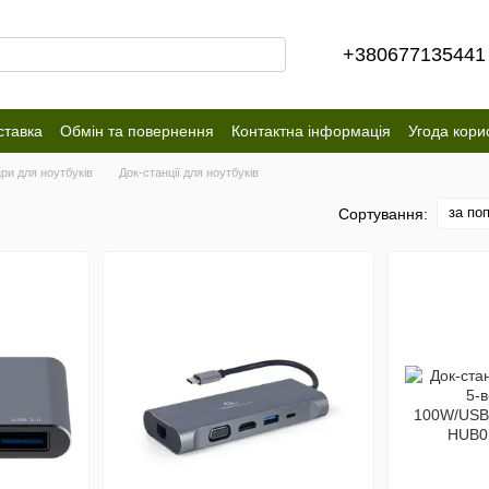
+380677135441
ставка
Обмін та повернення
Контактна інформація
Угода кори
ри для ноутбуків
Док-станції для ноутбуків
за по
Сортування: