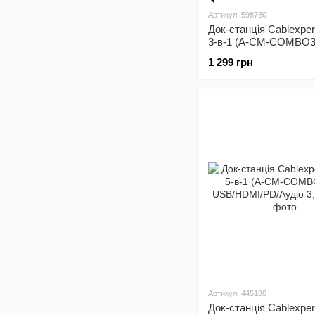
Артикул: 598780
Док-станція Cablexpe
3-в-1 (A-CM-COMBO3
1 299 грн
Артикул: 445180
Док-станція Cablexpe