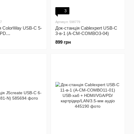
3
87
Артикул: 598779
я ColorWay USB-C 5-
Док-станція Cablexpert USB-C
 PD
3-в-1 (A-CM-COMBO3-04)
.0х3/HDMI 4К (CW-
899 грн