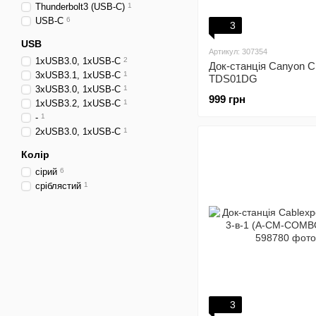
Thunderbolt3 (USB-C)
1
USB-C
6
3
USB
Артикул: 307354
1хUSB3.0, 1хUSB-C
2
Док-станція Canyon 
3хUSB3.1, 1хUSB-C
1
TDS01DG
3хUSB3.0, 1хUSB-C
1
999 грн
1хUSB3.2, 1хUSB-C
1
-
1
2хUSB3.0, 1хUSB-C
1
Колір
сірий
6
сріблястий
1
3