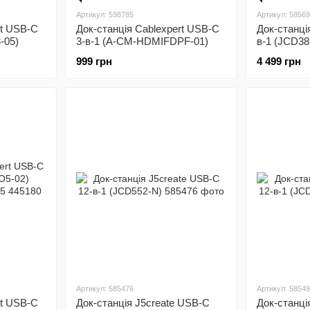
Артикул: 598785
Артикул: 5856
rt USB-C
Док-станція Cablexpert USB-C
Док-станці
-05)
3-в-1 (A-CM-HDMIFDPF-01)
в-1 (JCD38
999 грн
4 499 грн
Артикул: 585476
Артикул: 5854
rt USB-C
Док-станція J5create USB-C
Док-станці