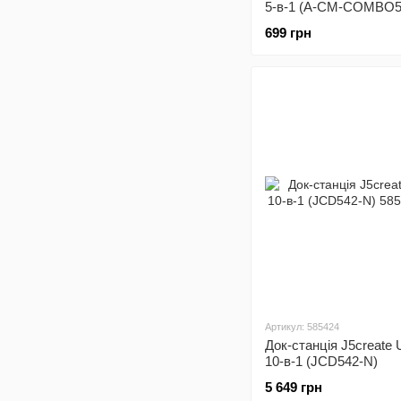
5-в-1 (A-CM-COMBO5
USB/HDMI/PD/Аудіо 3
699 грн
Артикул: 585424
Док-станція J5create
10-в-1 (JCD542-N)
5 649 грн