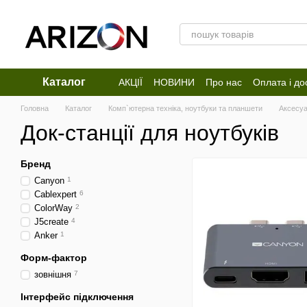
Перейти до основного контенту
Каталог
АКЦІЇ
НОВИНИ
Про нас
Оплата і до
Відгуки про магазин
Головна
Каталог
Комп`ютерна техніка, ноутбуки та планшети
Аксесуа
Док-станції для ноутбуків
Бренд
Canyon
1
Cablexpert
6
ColorWay
2
J5create
4
Anker
1
Форм-фактор
зовнішня
7
Інтерфейс підключення