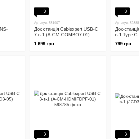
3
3
Артикул: 551907
Артикул: 5238
CNS-
Док станція Cablexpert USB-C
Док-станці
7-в-1 (A-CM-COMBO7-01)
в-1 Type C
100W/USB3
1 699 грн
799 грн
HUB01)
3
3