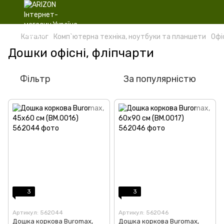
Каталог
Комп`ютерна техніка, ноутбуки та планшети
Офі
Дошки офісні, фліпчарти
Фільтр
За популярністю
3
3
Артикул: 562044
Артикул: 562046
Дошка коркова Buromax,
Дошка коркова Buromax,