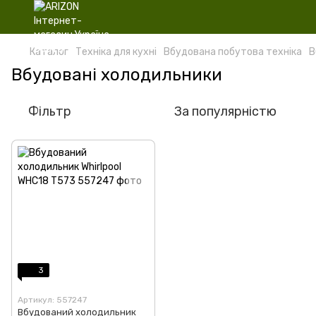
Каталог
Техніка для кухні
Вбудована побутова техніка
В
Вбудовані холодильники
Фільтр
За популярністю
3
Артикул: 557247
Вбудований холодильник