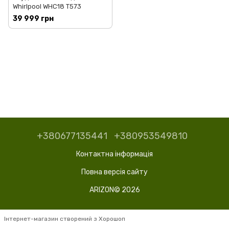
Whirlpool WHC18 T573
39 999 грн
+380677135441
+380953549810
Контактна інформація
Повна версія сайту
ARIZON© 2026
Інтернет-магазин створений з Хорошоп