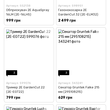
Артикул: 552138
Артикул: 598951
Обприскувач 2E AquaSpray
Газонокосарка 2E
16LM (2E-16LHS)
GardenCut 32 (2E-ELM32)
999 грн
2 499 грн
3
3
Артикул: 599076
Артикул: 343241
Тример 2E GardenCut 22
Секатор Gruntek Falke 215
(2E-EGT22)
мм (295108215)
799 грн
629 грн