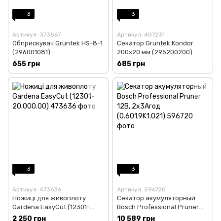
3
3
Артикул: 373567
Артикул: 407231
Обприскувач Gruntek HS-8-1
Секатор Gruntek Kondor
(296001081)
200х20 мм (295200200)
655 грн
685 грн
3
3
Артикул: 473636
Артикул: 596720
Ножиці для живоплоту
Секатор акумуляторный
Gardena EasyCut (12301-
Bosch Professional Pruner
20.000.00)
12В, 2х3Агод (0.601.9K1.021)
2 250 грн
10 589 грн