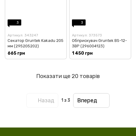
3
3
Артикул: 343247
Артикул: 373573
Секатор Gruntek Kakadu 205
Обприскувач Gruntek BS-12-
мм (295205202)
3BP (296004123)
665 грн
1 450 грн
Показати ще 20 товарів
Назад
Вперед
1
з 3