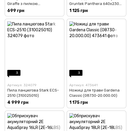
Giraffe з пилкою
Gruntek Panthera 640х230
(295205055)
мм (295304530)
699 грн
1 125 грн
3
3
Артикул: 324079
Артикул: 473641
Пила ланцюгова Stark ECS-
Ножиці для трави Gardena
2510 (310025010)
Classic (08730-20.000.00)
4 999 грн
1 175 грн