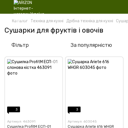
Каталог
Техніка для кухні
Дрібна техніка для кухні
Сушарк
Сушарки для фруктів і овочів
Фільтр
За популярністю
3
3
Артикул: 463091
Артикул: 603045
Сушилка ProfitM ЕСП-01
Сушарка Ariete 616 WHGR