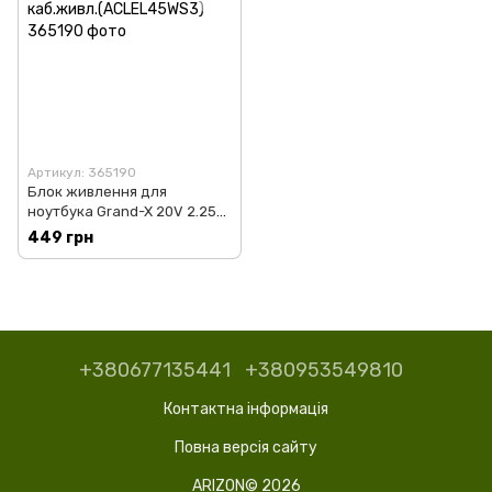
Артикул: 365190
Блок живлення для
ноутбука Grand-X 20V 2.25A
45W 4.0x1.7мм + каб.живл.
449 грн
(ACLEL45WS3)
+380677135441
+380953549810
Контактна інформація
Повна версія сайту
ARIZON© 2026