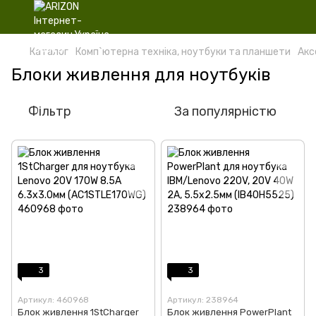
Каталог
Комп`ютерна техніка, ноутбуки та планшети
Акс
Блоки живлення для ноутбуків
Фільтр
За популярністю
3
3
Артикул: 460968
Артикул: 238964
Блок живлення 1StCharger
Блок живлення PowerPlant