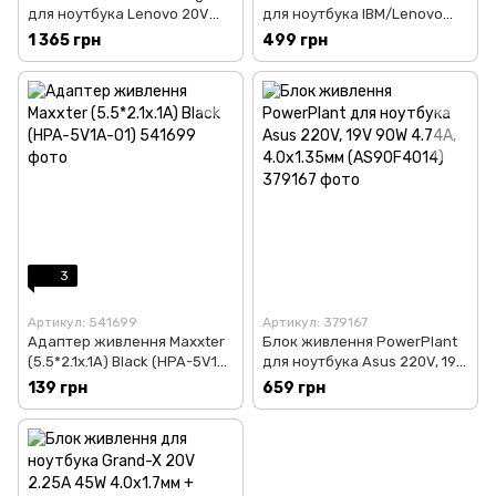
для ноутбука Lenovo 20V
для ноутбука IBM/Lenovo
170W 8.5A 6.3х3.0мм
220V, 20V 40W 2A, 5.5х2.5мм
1 365 грн
499 грн
(AC1STLE170WG)
(IB40H5525)
3
Артикул: 541699
Артикул: 379167
Адаптер живлення Maxxter
Блок живлення PowerPlant
(5.5*2.1x.1A) Black (HPA-5V1A-
для ноутбука Asus 220V, 19V
01)
90W 4.74A, 4.0х1.35мм
139 грн
659 грн
(AS90F4014)