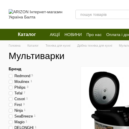
Перейти до основного контенту
Каталог
АКЦІЇ
НОВИНИ
Про нас
Оплата і до
Відгуки про магазин
Головна
Каталог
Техніка для кухні
Дрібна техніка для кухні
Мульт
Мультиварки
Бренд
Redmond
5
Moulinex
1
Philips
3
Tefal
7
Cosori
1
First
3
Ninja
1
SeaBreeze
1
Magio
1
DELONGHI
1