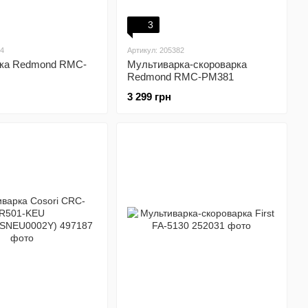
3
84
Артикул: 205382
ка Redmond RMC-
Мультиварка-скороварка
Redmond RMC-PM381
3 299 грн