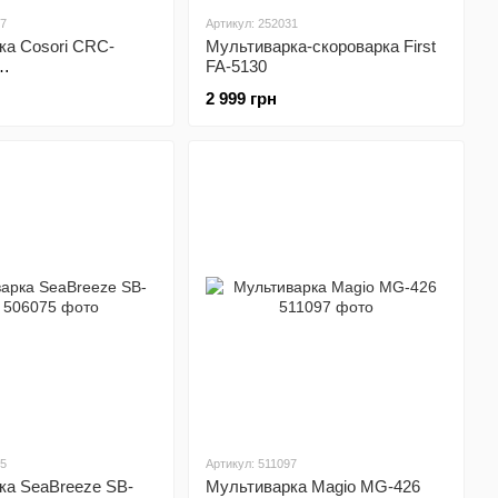
87
Артикул: 252031
ка Cosori CRC-
Мультиварка-скороварка First
FA-5130
SNEU0002Y)
2 999 грн
75
Артикул: 511097
ка SeaBreeze SB-
Мультиварка Magio MG-426