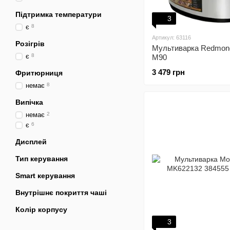
Підтримка температури
3
є
8
Артикул: 63116
Розігрів
Мультиварка Redmo
є
8
M90
3 479 грн
Фритюрниця
немає
8
Випічка
немає
2
є
6
Дисплей
Тип керування
Smart керування
Внутрішнє покриття чаші
Колір корпусу
3