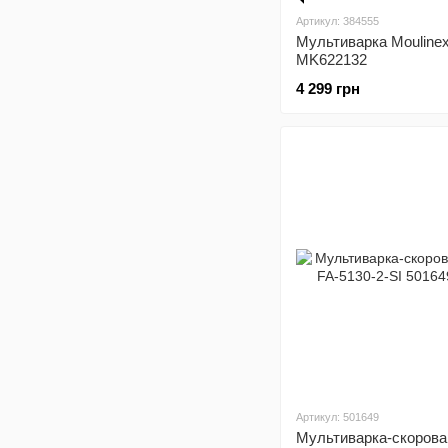
Артикул: 384555
Мультиварка Mouline
MK622132
4 299 грн
Артикул: 501649
Мультиварка-скоровар