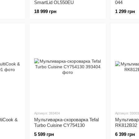
SmartLid OL550EU
044
18 999 грн
1 299 грн
Артикул: 393404
Артикул: 3300
tiCook &
Мультиварка-скороварка Tefal
Мультиварк
Turbo Cuisine CY754130
RK812B32
5 599 грн
6 399 грн