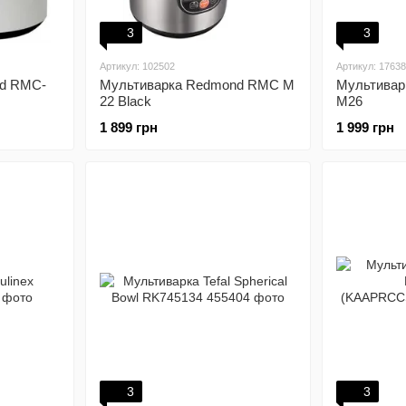
3
3
Артикул: 102502
Артикул: 1763
nd RMC-
Мультиварка Redmond RMC M
Мультивар
22 Black
M26
1 899 грн
1 999 грн
3
3