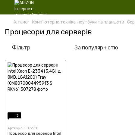
Каталог
Комп`ютерна техніка, ноутбуки та планшети
Сер
Процесори для серверів
Фільтр
За популярністю
3
Артикул: 507278
Процесор для сервера Intel