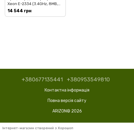
Xeon E-2334 (3.4GHz, 8MB,
LGA1200) Tray
14 544 грн
(CM8070804495913 S RKN6)
+380677135441
+380953549810
Контактна інформація
Повна версія сайту
ARIZON© 2026
Інтернет-магазин створений з Хорошоп