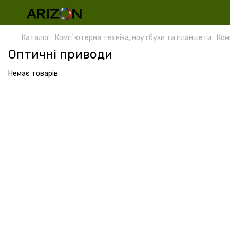
Каталог
Комп`ютерна техніка, ноутбуки та планшети
Ком
Оптичні приводи
Немає товарів