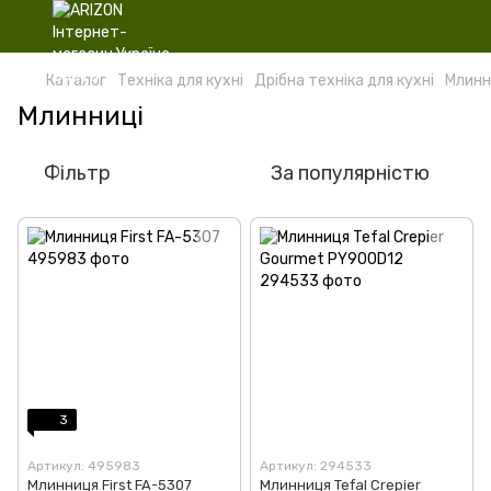
Каталог
Техніка для кухні
Дрібна техніка для кухні
Млинн
Млинниці
Фільтр
За популярністю
3
Артикул: 495983
Артикул: 294533
Млинниця First FA-5307
Млинниця Tefal Crepier