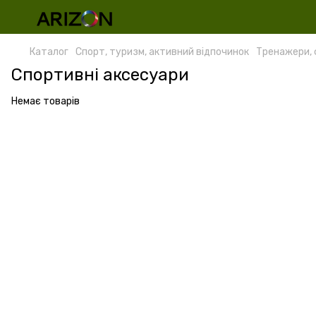
Каталог
Спорт, туризм, активний відпочинок
Тренажери, 
Спортивні аксесуари
Немає товарів