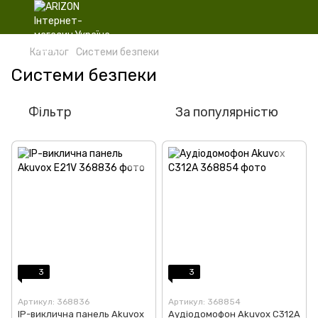
Каталог
Системи безпеки
Системи безпеки
Фільтр
За популярністю
3
3
Артикул: 368836
Артикул: 368854
IP-виклична панель Akuvox
Аудіодомофон Akuvox C312A