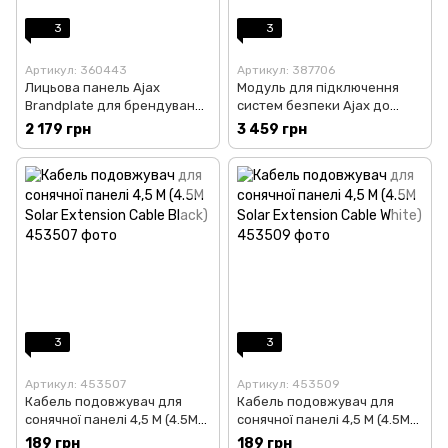
3
3
Артикул: 360443
Артикул: 387706
Лицьова панель Ajax
Модуль для підключення
Brandplate для брендування
систем безпеки Ajax до
вуличної сирени StreetSiren
сторонніх ОВЧ-передавачів
2 179 грн
3 459 грн
DoubleDeck (10 шт.) Back
vhfBridge (у корпусі)
(20380.63.WH1)
(25353.92.WH1)
3
3
Артикул: 453507
Артикул: 453509
Кабель подовжувач для
Кабель подовжувач для
сонячної панелі 4,5 М (4.5M
сонячної панелі 4,5 М (4.5M
Solar Extension Cable Black)
Solar Extension Cable White)
189 грн
189 грн