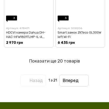
3
3
Артикул: 478471
Артикул: 508206
HDCVI камера Dahua DH-
Smart замок ZKTeco GL300W
HAC-HFW1801TLMP-IL-A
left Wi-Fi
(2.8мм)
2 970 грн
6 435 грн
Показати ще 20 товарів
Назад
Вперед
1
з 21