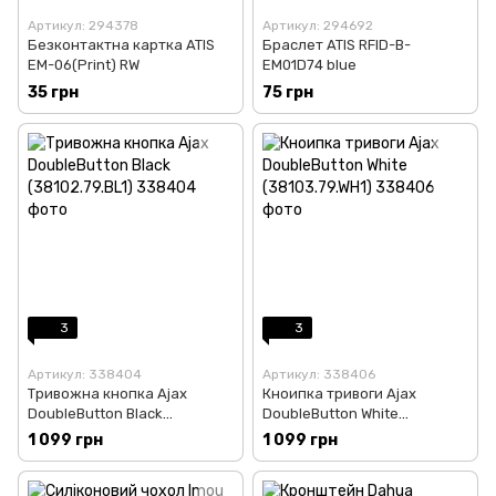
Артикул: 294378
Артикул: 294692
Безконтактна картка ATIS
Браслет ATIS RFID-B-
EM-06(Print) RW
EM01D74 blue
35 грн
75 грн
3
3
Артикул: 338404
Артикул: 338406
Тривожна кнопка Ajax
Кноипка тривоги Ajax
DoubleButton Black
DoubleButton White
(38102.79.BL1)
(38103.79.WH1)
1 099 грн
1 099 грн