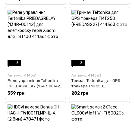
3
3
Артикул: 414361
Артикул: 414363
Реле управління Teltonika
Тримач Teltonika для GPS
PRIEDASRELAY (134R-00142)
трекера TMT250
для елеткроскутерів Xiaomi
(PRIEDAS227)
359 грн
282 грн
для TST100