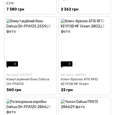
E21V
7 380 грн
2 362 грн
3
3
Артикул: 255907
Артикул: 280227
Комутаційний бокс Dahua
Ключ-брелок ATIS RFID
DH-PFA135
KEYFOB MF Green
360 грн
22 грн