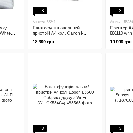
3
3
Артикул: 582411
Артикул: 5823
руку
Багатофункціональний
Принтер А4
 White
пристрій А4 кол. Canon i-
BX110 with 
Sensys MF664Cdw з Wi-Fi
(7069C027)
18 399 грн
19 999 грн
(6928C008)
3
3