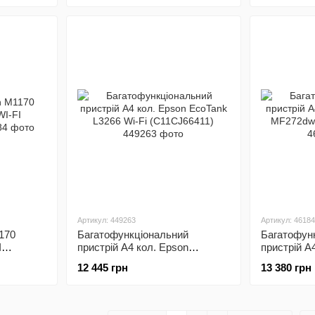
Артикул: 449263
Артикул: 4618
170
Багатофункціональний
Багатофун
I
пристрій А4 кол. Epson
пристрій А
EcoTank L3266 Wi-Fi
MF272dw з 
12 445 грн
13 380 грн
(C11CJ66411)