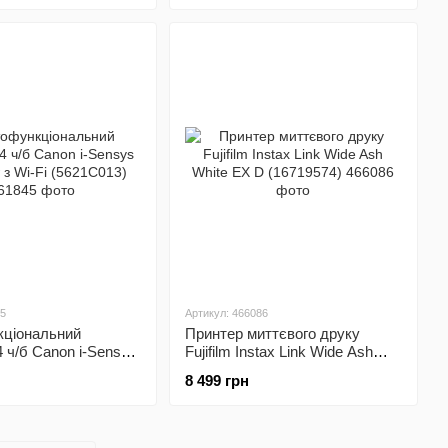
45
Артикул: 466086
кціональний
Принтер миттєвого друку
4 ч/б Canon i-Sensys
Fujifilm Instax Link Wide Ash
Wi-Fi (5621C013)
White EX D (16719574)
8 499 грн