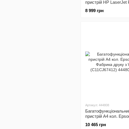
пристрій HP LaserJet 
M141w з Wi-Fi (7MD7
8 999 грн
Артикул: 444808
Багатофункціональни
пристрій А4 кол. Epso
Фабрика друку з Wi-Fi
10 465 грн
(C11CJ67412)