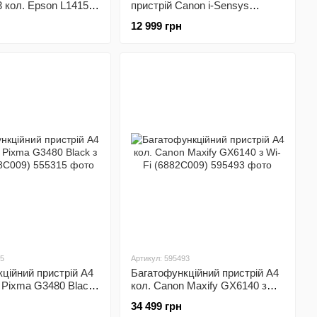
3 кол. Epson L14150
пристрій Canon i-Sensys
уку з WI-FI
MF3010 (5252B004)
12 999 грн
04)
15
Артикул: 595493
ційний пристрій А4
Багатофункційний пристрій А4
 Pixma G3480 Black
кол. Canon Maxify GX6140 з
08C009)
Wi-Fi (6882C009)
34 499 грн