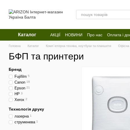
Перейти до основного контенту
Каталог
АКЦІЇ
НОВИНИ
Про нас
Оплата і до
Відгуки про магазин
Головна
Каталог
Комп`ютерна техніка, ноутбуки та планшети
Офісна 
БФП та принтери
Бренд
Fujifilm
5
Canon
18
Epson
21
HP
3
Xerox
2
Технологія друку
лазерна
1
струменева
1