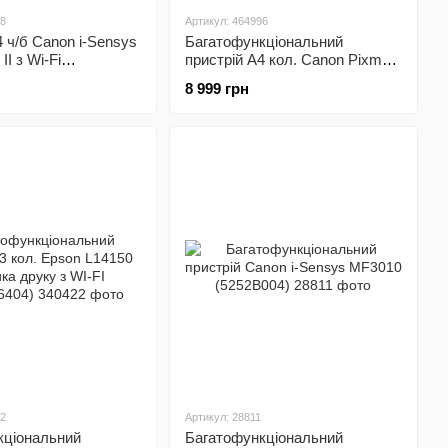
58
Артикул: 464996
 ч/б Canon i-Sensys
Багатофункціональний
I з Wi-Fi
пристрій А4 кол. Canon Pixma
AA)
G2470 (5804C009)
8 999 грн
22
Артикул: 28811
кціональний
Багатофункціональний