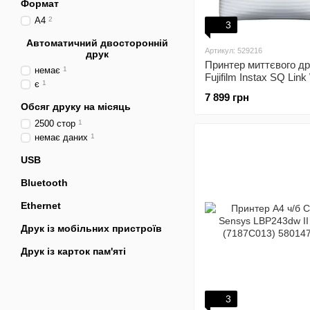
Формат
А4
2
3
Автоматичний двосторонній
Артикул: 529216
друк
Принтер миттєвого д
немає
1
Fujifilm Instax SQ Link
є
1
(16785470)
7 899 грн
Обсяг друку на місяць
2500 стор
1
немає даних
1
USB
Bluetooth
Ethernet
Друк із мобільних пристроїв
Друк із карток пам'яті
3