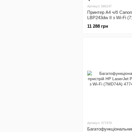
Артикул: 580147
Принтер А4 ч/б Canon
LBP243dw II з Wi-Fi (
11 288 грн
Артикул: 477478
Багатофункціональни