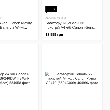
3
90
Артикул: 493803
 кол. Canon Maxify
Багатофункціональний
Battery з Wi-Fi
пристрій А4 ч/б Canon i-Sensys
MF275dw з Wi-Fi (5621C001)
13 999 грн