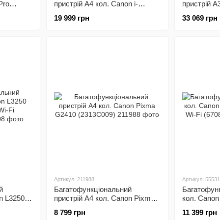
Pro
пристрій А4 кол. Canon i-
пристрій А
4A)
Sensys MF754Cdw II з Wi-Fi
Фабрика др
19 999 грн
33 069 грн
(7185C010)
(C11CH964
Артикул: 211988
Артикул: 5553
й
Багатофункціональний
Багатофунк
n L3250
пристрій А4 кол. Canon Pixma
кол. Canon
G2410 (2313C009)
з Wi-Fi (67
8 799 грн
11 399 грн