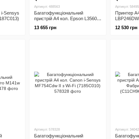
Артикул: 488563
Артикул: 5849
 i-Sensys
Багатофункціональний
Принтер A4
7187C013)
пристрій А4 кол. Epson L3560
LBP246DW I
Фабрика друку з Wi-Fi
(7187C006
13 655 грн
12 530 грн
(C11CK58404)
Артикул: 578328
Артикул: 3404
й
Багатофункціональний
Багатофун