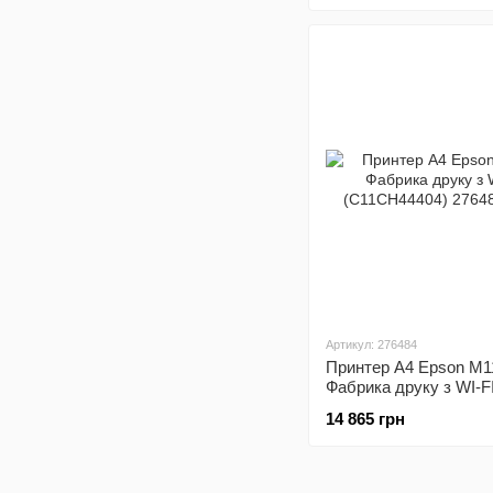
Артикул: 276484
Принтер А4 Epson M1
Фабрика друку з WI-F
(C11CH44404)
14 865 грн