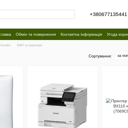
+380677135441
ставка
Обмін та повернення
Контактна інформація
Угода кори
техніка
БФП та принтери
за по
Сортування: