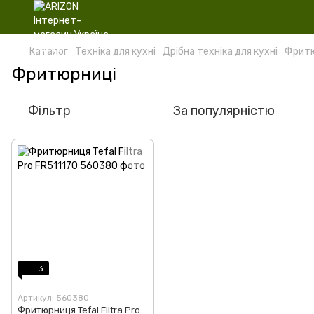
Каталог
Техніка для кухні
Дрібна техніка для кухні
Фритю
Фритюрниці
Фільтр
За популярністю
3
Артикул: 560380
Фритюрниця Tefal Filtra Pro