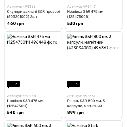
Артикул: 496366
Артикул: 496447
Окуляри захисні S&R прозорі
Ножівка S&R 475 мм
(603201002) 2шт
(125475008)
460 грн
530 грн
3
3
Артикул: 496448
Артикул: 496367
Ножівка S&R 475 мм
Рівень S&R 800 мм, 3
(125475011)
капсули, магнітний
(423034080)
540 грн
899 грн