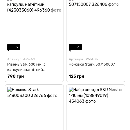
3
3
Артикул: 496368
Артикул: 326406
Рівень S&R 600 мм, 3
Ножівка Stark 507150007
капсули, магнітний
(423033060)
790 грн
125 грн