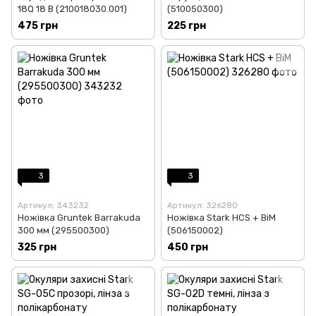
18Q 18 В (210018030.001)
(510050300)
475 грн
225 грн
3
3
Артикул: 343232
Артикул: 326280
Ножівка Gruntek Barrakuda
Ножівка Stark HCS + BiM
300 мм (295500300)
(506150002)
325 грн
450 грн