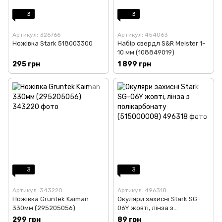
3
3
Артикул: 326766
Артикул: 454063
Ножівка Stark 518003300
Набір свердл S&R Meister 1-
10 мм (108849019)
295 грн
1 899 грн
3
3
Артикул: 343220
Артикул: 496318
Ножівка Gruntek Kaiman
Окуляри захисні Stark SG-
330мм (295205056)
06Y жовті, лінза з
полікарбонату (515000008)
299 грн
89 грн