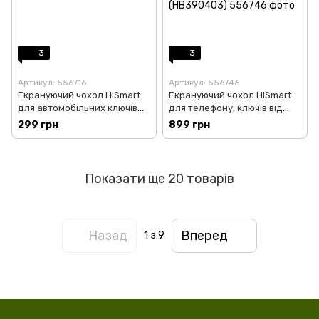
3
3
Артикул: 556716
Артикул: 556746
Екрануючий чохол HiSmart
Екрануючий чохол HiSmart
для автомобільних ключів
для телефону, ключів від
(Чохол Фарадея) (HB390410)
машини, ідентифікаційних
299 грн
899 грн
карток (Чохол Фарадея)
(HB390403)
Показати ще 20 товарів
Назад
Вперед
1
з 9