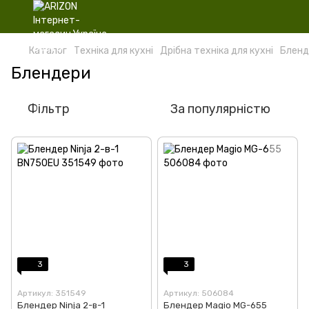
Каталог
Техніка для кухні
Дрібна техніка для кухні
Бленд
Блендери
Фільтр
За популярністю
3
3
Артикул: 351549
Артикул: 506084
Блендер Ninja 2-в-1
Блендер Magio MG-655