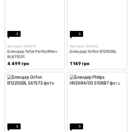
3
3
Артикул: 473941
Артикул: 561572
Блендер Tefal PerfectMix+
Блендер Grifon B121SSBL
BL871D31
4 499 грн
1 149 грн
3
3