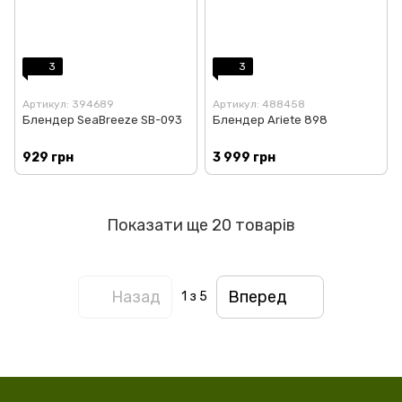
3
3
Артикул: 394689
Артикул: 488458
Блендер SeaBreeze SB-093
Блендер Ariete 898
929 грн
3 999 грн
Показати ще 20 товарів
Назад
Вперед
1
з 5