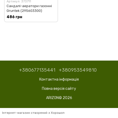
Артикул: 373711
Сандалі-аератори газонні
Gruntek (295603300)
486 грн
+380677135441
+380953549810
Контактна інформація
Повна версія сайту
ARIZON© 2026
Інтернет-магазин створений з Хорошоп