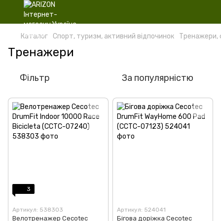
Каталог
Спорт, туризм, активний відпочинок
Тренажери, 
Тренажери
Фільтр
За популярністю
3
Артикул: 538303
Артикул: 524041
Велотренажер Cecotec
Бігова доріжка Cecotec