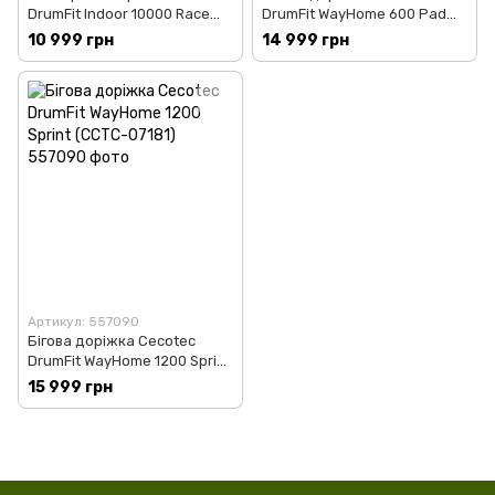
DrumFit Indoor 10000 Race
DrumFit WayHome 600 Pad
Bicicleta (CCTC-07240)
(CCTC-07123)
10 999 грн
14 999 грн
Артикул: 557090
Бігова доріжка Cecotec
DrumFit WayHome 1200 Sprint
(CCTC-07181)
15 999 грн