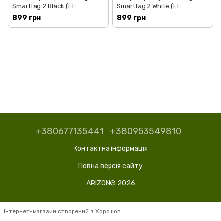
SmartTag 2 Black (EI-
SmartTag 2 White (EI-
T5600BBEGEU)
T5600BWEGEU)
899 грн
899 грн
+380677135441
+380953549810
Контактна інформація
Повна версія сайту
ARIZON© 2026
Інтернет-магазин створений з Хорошоп