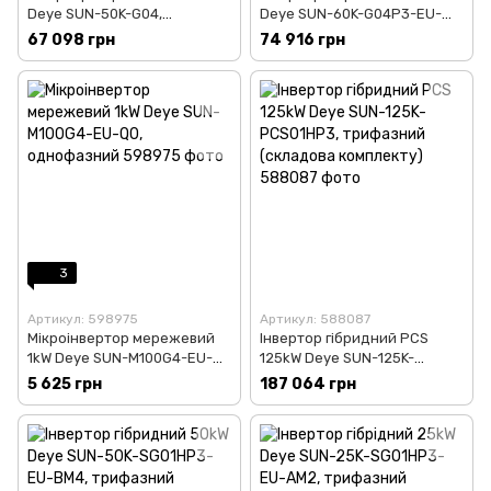
Deye SUN-50K-G04,
Deye SUN-60K-G04P3-EU-
трифазний
AM4, трифазний
67 098 грн
74 916 грн
3
Артикул: 598975
Артикул: 588087
Мікроінвертор мережевий
Інвертор гібридний PCS
1kW Deye SUN-M100G4-EU-
125kW Deye SUN-125K-
Q0, однофазний
PCS01HP3, трифазний
5 625 грн
187 064 грн
(складова комплекту)