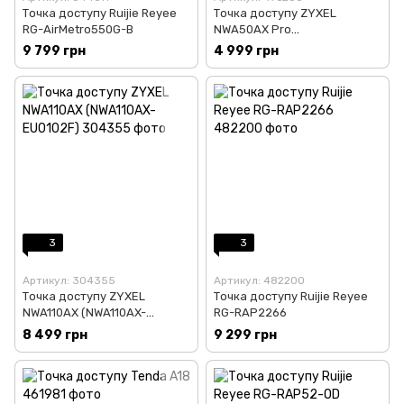
Точка доступу Ruijie Reyee
Точка доступу ZYXEL
RG-AirMetro550G-B
NWA50AX Pro
(NWA50AXPRO-EU0102F)
9 799 грн
4 999 грн
3
3
Артикул: 304355
Артикул: 482200
Точка доступу ZYXEL
Точка доступу Ruijie Reyee
NWA110AX (NWA110AX-
RG-RAP2266
EU0102F)
8 499 грн
9 299 грн