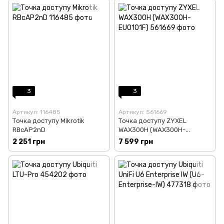
3
3
Артикул: 116485
Артикул: 561669
Точка доступу Mikrotik
Точка доступу ZYXEL
RBcAP2nD
WAX300H (WAX300H-
EU0101F)
2 251 грн
7 599 грн