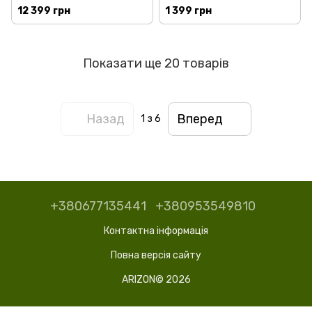
(NWA130BE-EU0101F)
12 399 грн
1 399 грн
Показати ще 20 товарів
Назад
Вперед
1
з 6
+380677135441
+380953549810
Контактна інформація
Повна версія сайту
ARIZON© 2026