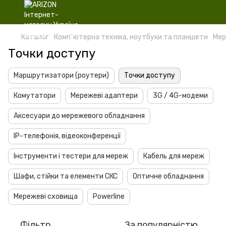
Каталог
Комп`ютерна техніка, ноутбуки та планшети
Мер
Точки доступу
Маршрутизатори (роутери)
Точки доступу
Комутатори
Мережеві адаптери
3G / 4G-модеми
Аксесуари до мережевого обладнання
IP-телефонія, відеоконференції
Інструменти і тестери для мереж
Кабель для мереж
Шафи, стійки та елементи СКС
Оптичне обладнання
Мережеві сховища
Powerline
Фільтр
За популярністю