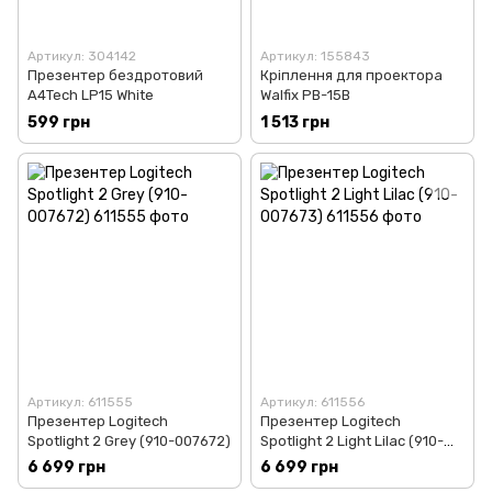
Артикул: 304142
Артикул: 155843
Презентер бездротовий
Кріплення для проектора
A4Tech LP15 White
Walfix PB-15B
599 грн
1 513 грн
Артикул: 611555
Артикул: 611556
Презентер Logitech
Презентер Logitech
Spotlight 2 Grey (910-007672)
Spotlight 2 Light Lilac (910-
007673)
6 699 грн
6 699 грн