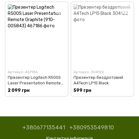
Артикул: 467186
Артикул: 304122
Презентер Logitech R500S
Презентер бездротовий
Laser Presentation Remote
A4Tech LP15 Black
Graphite (910-005843)
2 099 грн
599 грн
+380677135441
+380953549810
Контактна інформація