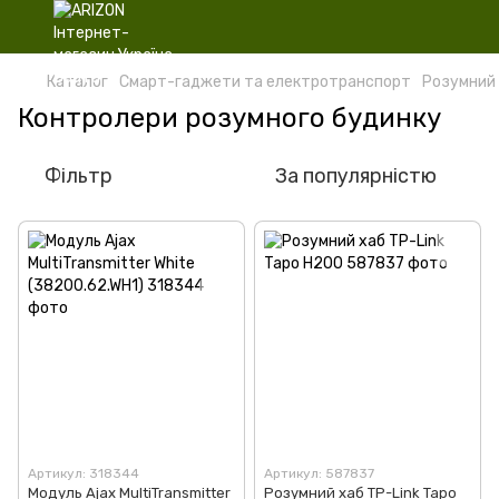
Каталог
Смарт-гаджети та електротранспорт
Розумний
Контролери розумного будинку
Фільтр
За популярністю
Артикул: 318344
Артикул: 587837
Модуль Ajax MultiTransmitter
Розумний хаб TP-Link Tapo