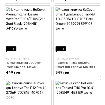
(708296)
3
3
Артикул: 341693
Артикул: 399108
Чохол-книжка BeCover
Чохол-книжка BeCover
Premium для Huawei
Smart для Lenovo Tab M8 TB-
MatePad T 10s/T 10s (2nd
8505/TB-8705 Dark Green
449 грн
349 грн
Gen) Black (705445)
(705979)