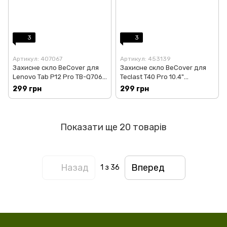
3
3
Артикул: 407067
Артикул: 453139
Захисне скло BeCover для
Захисне скло BeCover для
Lenovo Tab P12 Pro TB-Q706F
Teclast T40 Pro 10.4"
(707315)
(708349)
299 грн
299 грн
Показати ще 20 товарів
Назад
Вперед
1
з 36