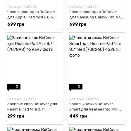
Артикул: 403913
Артикул: 403914
Чохол-накладка BeCover
Чохол-накладка BeCover
для Apple iPad mini 6 8.3
для Samsung Galaxy Tab A7
(2021) Blue (707238)
SM-T500/SM-T505/SM-T507
699 грн
699 грн
Blue (707239)
3
3
Артикул: 429347
Артикул: 452865
Захисне скло BeCover для
Чохол-книжка BeCover
Realme Pad Mini 8,7"
Smart для Realme Pad Mini
(707898)
8.7" Red (708260)
299 грн
449 грн