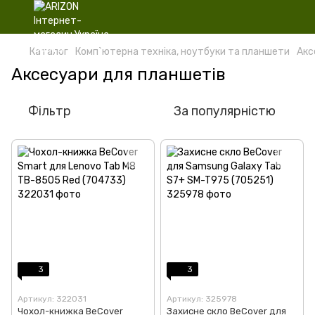
Каталог
Комп`ютерна техніка, ноутбуки та планшети
Акс
Аксесуари для планшетів
Фільтр
За популярністю
3
3
Артикул: 322031
Артикул: 325978
Чохол-книжка BeCover
Захисне скло BeCover для