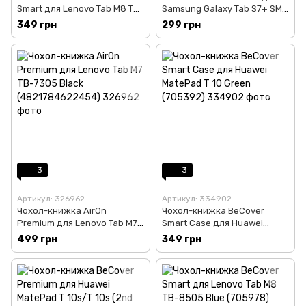
Smart для Lenovo Tab M8 TB-
Samsung Galaxy Tab S7+ SM-
8505 Red (704733)
T975 (705251)
349 грн
299 грн
3
3
Артикул: 326962
Артикул: 334902
Чохол-книжка AirOn
Чохол-книжка BeCover
Premium для Lenovo Tab M7
Smart Case для Huawei
TB-7305 Black
MatePad T 10 Green (705392)
499 грн
349 грн
(4821784622454)