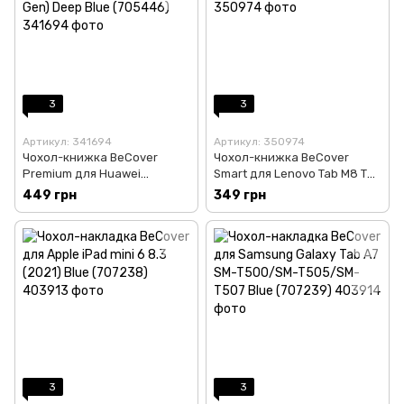
3
3
Артикул: 341694
Артикул: 350974
Чохол-книжка BeCover
Чохол-книжка BeCover
Premium для Huawei
Smart для Lenovo Tab M8 TB-
MatePad T 10s/T 10s (2nd
8505 Blue (705978)
449 грн
349 грн
Gen) Deep Blue (705446)
3
3