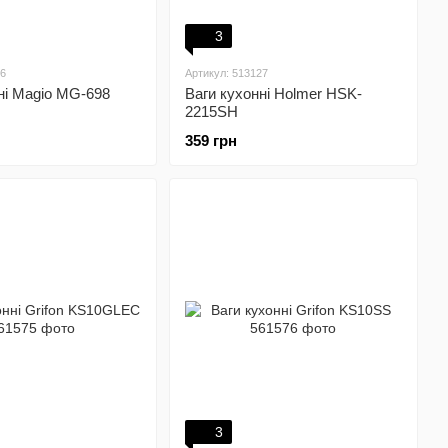
3
46
Артикул: 513127
ні Magio MG-698
Ваги кухонні Holmer HSK-
2215SH
359 грн
3