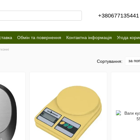
+380677135441
ставка
Обмін та повернення
Контактна інформація
Угода кори
ухонні
за по
Сортування: