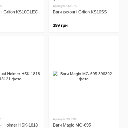
75
Артикул: 561576
ні Grifon KS10GLEC
Ваги кухонні Grifon KS10SS
399 грн
21
Артикул: 396392
ні Holmer HSK-1818
Ваги Magio MG-695