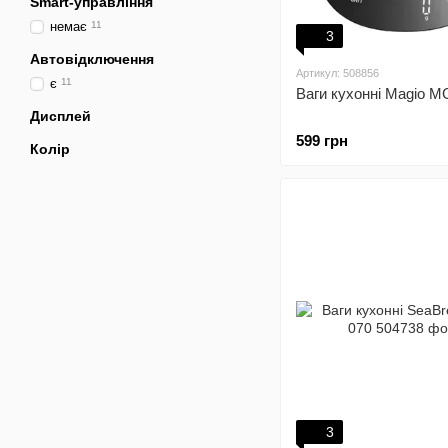
Smart-управління
немає
11
3
Автовідключення
Артикул: 508856
є
11
Ваги кухонні Magio M
Дисплей
599 грн
Колір
3