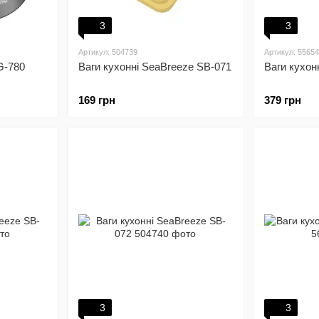
3
3
Артикул: 504739
Артикул: 5565
G-780
Ваги кухонні SeaBreeze SB-071
Ваги кухон
169 грн
379 грн
3
3