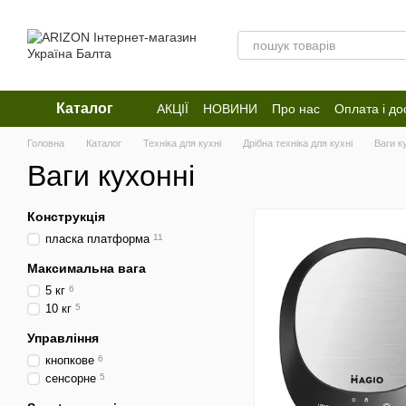
Перейти до основного контенту
Каталог
АКЦІЇ
НОВИНИ
Про нас
Оплата і до
Відгуки про магазин
Головна
Каталог
Техніка для кухні
Дрібна техніка для кухні
Ваги к
Ваги кухонні
Конструкція
пласка платформа
11
Максимальна вага
5 кг
6
10 кг
5
Управління
кнопкове
6
сенсорне
5