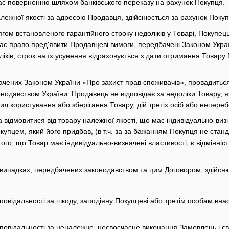
ягає поверненню шляхом банківського переказу на рахунок Покупця.
лежної якості за адресою Продавця, здійснюється за рахунок Поку
ягом встановленого гарантійного строку недоліків у Товарі, Покупец
ає право пред'явити Продавцеві вимоги, передбачені Законом Украї
іків, строк на їх усунення відраховується з дати отримання Товар
бачених Законом України «Про захист прав споживачів», провадить
одавством України. Продавець не відповідає за недоліки Товару, я
 користування або зберігання Товару, дій третіх осіб або непереб
а відмовитися від товару належної якості, що має індивідуально-ви
упцем, який його придбав, (в т.ч. за за бажанням Покупця не станда
ого, що Товар має індивідуально-визначені властивості, є відмінніст
 випадках, передбачених законодавством та цим Договором, здійсню
дповідальності за шкоду, заподіяну Покупцеві або третім особам вн
дповідальності за неналежне, несвоєчасне виконання Замовлень і с