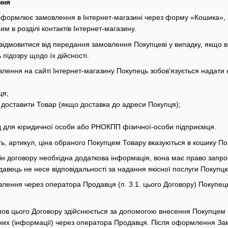
ння
 оформлює замовлення в Інтернет-магазині через форму «Кошика»
м в розділі контактів Інтернет-магазину.
відмовитися від передання замовлення Покупцеві у випадку, якщо в
підозру щодо їх дійсності.
лення на сайті Інтернет-магазину Покупець зобов'язується надати
ця;
д доставити Товар (якщо доставка до адреси Покупця);
од для юридичної особи або РНОКПП фізичної-особи підприємця.
ть, артикул, ціна обраного Покупцем Товару вказуються в кошику По
рін договору необхідна додаткова інформація, вона має право запрос
авець не несе відповідальності за надання якісної послуги Покупцю
лення через оператора Продавця (п. 3.1. цього Договору) Покупець 
ов цього Договору здійснюється за допомогою внесення Покупцем в
них (інформації) через оператора Продавця. Після оформлення За