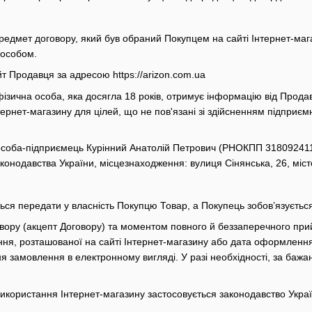
предмет договору, який був обраний Покупцем на сайті Інтернет-ма
пособом.
йт Продавця за адресою https://arizon.com.ua
 фізична особа, яка досягла 18 років, отримує інформацію від Прод
тернет-магазину для цілей, що не пов'язані зі здійсненням підприєм
особа-підприємець Курінний Анатолій Петрович (РНОКПП 3180924114
аконодавства України, місцезнаходження: вулиця Сінянська, 26, міс
ться передати у власність Покупцю Товар, а Покупець зобов’язуєтьс
овору (акцепт Договору) та моментом повного й беззаперечного пр
я, розташованої на сайті Інтернет-магазину або дата оформленн
я замовлення в електронному вигляді. У разі необхідності, за ба
 використання Інтернет-магазину застосовується законодавство Украї