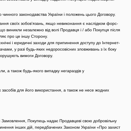
до чинного законодавства України і положень цього Договору.
нання своїх зобов'язань, якщо невиконання є наслідком форс-
, що виникли незалежно від волі Продавця і / або Покупця після
ляє про це іншу Сторону.
нічні і юридичні заходи для припинення доступу до Інтернет-
чами, у разі будь-яких недоросовісних зловживань з їх боку
і порушують вимоги Договору.
ли, а також будь-якого випадку негараздів у
х засобів для його використання, а також не несе жодних
ні Замовлення, Покупець надає Продавцеві свою добровільну
вчинення інших дій, передбачених Законом України «Про захист