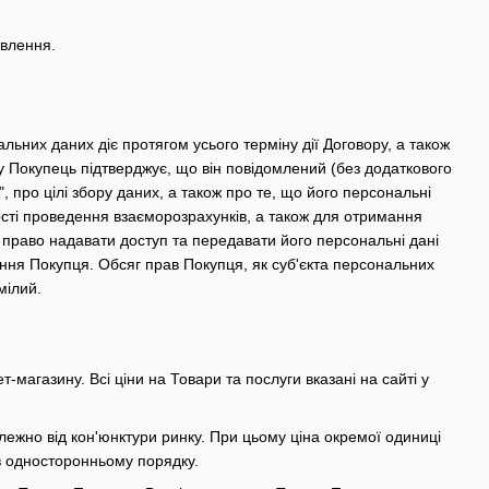
овлення.
льних даних діє протягом усього терміну дії Договору, а також
у Покупець підтверджує, що він повідомлений (без додаткового
 про цілі збору даних, а також про те, що його персональні
ті проведення взаєморозрахунків, а також для отримання
є право надавати доступ та передавати його персональні дані
ння Покупця. Обсяг прав Покупця, як суб'єкта персональних
мілий.
-магазину. Всі ціни на Товари та послуги вказані на сайті у
ежно від кон'юнктури ринку. При цьому ціна окремої одиниці
в односторонньому порядку.