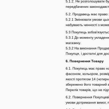
5.1.2. Не розголошувати бу
передбачених законодавст
5.2. Продавець має право:
5.2.1 Змінювати умови цьог
набувають чинності з момен
5.3 Покупець зобов'язуєтьс
5.3.1 До моменту укладенн
магазину.
5.3.2 На виконання Продав
Покупця, і достатні для до
6. Повернення Товару
6.1. Покупець має право н
фасоном, кольором, розмі
якості протягом 14 (чотирн
збережено його товарний в
Перелік товарів, що не пі
6.2. Повернення Покупцеві
умови дотримання вимог, п