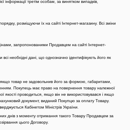
єї інформації третім особам, за винятком випадків,
орядку, розміщуючи їх на сайті Інтернет-магазину. Всі зміни
цінами, запропонованими Продавцем на сайті Інтернет-
всі необхідні дані, що однозначно ідентифікують його як
 якщо товар не задовольнив його за формою, габаритами,
ченням. Покупець має право на повернення товару належної
ої якості проводиться, якщо він не використовувався і якщо
зрахунковий документ, виданий Покупцю за оплату Товару.
верджується Кабінетом Міністрів України.
рних днів з моменту отримання такого Товару Продавцем за
озірвання цього Договору.