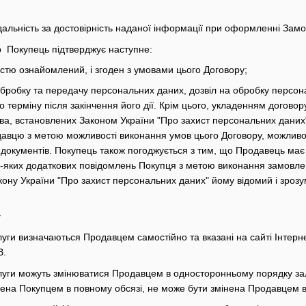
ідальність за достовірність наданої інформації при оформленні Зам
р Покупець підтверджує наступне:
істю ознайомлений, і згоден з умовами цього Договору;
, обробку та передачу персональних даних, дозвіл на обробку персона
терміну після закінчення його дії. Крім цього, укладенням договор
а, встановлених Законом України "Про захист персональних даних",
авцю з метою можливості виконання умов цього Договору, можливос
их документів. Покупець також погоджується з тим, що Продавець ма
ь-яких додаткових повідомлень Покупця з метою виконання замовле
кону України "Про захист персональних даних" йому відомий і зрозу
у
луги визначаються Продавцем самостійно та вказані на сайті Інтернет
В.
слуги можуть змінюватися Продавцем в односторонньому порядку зал
ачена Покупцем в повному обсязі, не може бути змінена Продавцем 