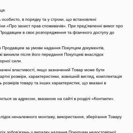
пця.
ь особисто, в порядку та у строки, що встановлені
ни «Про захист прав споживачів». При пред’явленні вимог про
у Продавцем в своє розпорядження та фізичного доступу до
ся Продавцем за умови надання Покупцем документів,
кі виникли після його передання Покупцеві внаслідок
орної сили.
значені властивості, якщо зазначений Товар може бути
ртні розміри, характеристики, зовнішній вигляд, комплектація
ь розмірів товару та інших характеристик, що вказані в
ється за адресою, вказаною на сайті в розділі «Контакти».
аслідок неналежного монтажу, використання, зберігання Товару
воїх зобов’язань у випадку надання Покупцем недостовірної