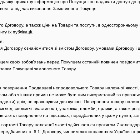
дь-яку приватну інформацію про Покупця і не надавати доступ до ці
вом та під час виконання Замовлення Покупця.
о Договору, а також ціни на Товари та послуги, в односторонньому п
ту їх публікації.
я:
я Договору ознайомитися зі змістом Договору, умовами Договору і 
цем своїх зобов'язань перед Покупцем останній повинен повідомити 
ставки Покупцеві замовленого Товару.
а повернення Продавцеві непродовольчого Товару належної якості,
ром або з інших причин не може бути ним використаний за призна
адцяти) днів, не враховуючи дня купівлі. Повернення товару належн
игляд, споживчі властивості, упаковка, пломби, ярлики, а також ро
длягають поверненню на підставах, передбачених у цьому пункті, зат
 вартості Товару належної якості здійснюється протягом 7 календа
ередбачених п. 6.1. Договору, чинним законодавством України та р