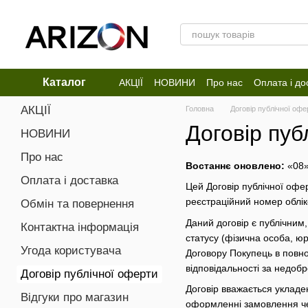
Перейти до основного контенту
Каталог
АКЦІЇ
НОВИНИ
Про нас
Оплата і до
Відгуки про магазин
АКЦІЇ
Головна
Договір публічної офе
Договір пуб
НОВИНИ
Про нас
Востаннє оновлено:
«08»
Оплата і доставка
Цей Договір публічної офе
реєстраційний номер обліко
Обмін та повернення
Даний договір є публічним,
Контактна інформація
статусу (фізична особа, 
Угода користувача
Договору Покупець в повн
відповідальності за недобр
Договір публічної оферти
Договір вважається уклад
Відгуки про магазин
оформленні замовлення че