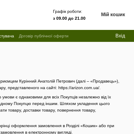
Графік роботи:
Мій кошик
з 09.00 до 21.00
Вхід
стувача
Договір публічної оферти
дприємцем Курінний Анатолій Петрович (далі – «Продавець»),
, представленого на сайті: https://arizon.com.ua/.
го умови є однаковими для всіх Покупців незалежно від їх
и одному Покупцю перед іншим. Шляхом укладення цього
ти товару, доставки товару, повернення товару,
орінці оформлення замовлення в Розділі «Кошик» або при
замовлення в електронному вигляді.