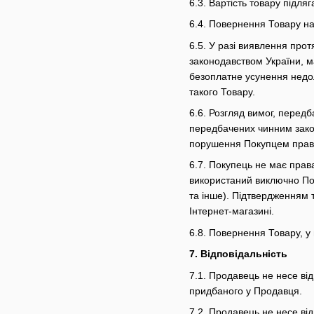
6.3. Вартість товару підл
6.4. Повернення Товару на
6.5. У разі виявлення прот
законодавством України, м
безоплатне усунення недол
такого Товару.
6.6. Розгляд вимог, перед
передбачених чинним закон
порушення Покупцем правил
6.7. Покупець не має прав
використаний виключно Пок
та інше). Підтвердженням т
Інтернет-магазині.
6.8. Повернення Товару, у
7. Відповідальність
7.1. Продавець не несе ві
придбаного у Продавця.
7.2. Продавець не несе ві