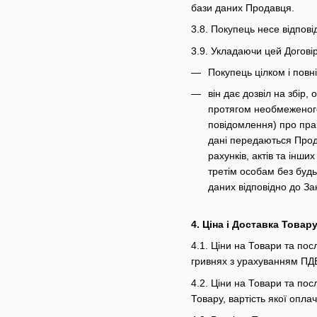
бази даних Продавця.
3.8. Покупець несе відпов
3.9. Укладаючи цей Догові
Покупець цілком і повн
він дає дозвіл на збір
протягом необмеженого 
повідомлення) про прав
дані передаються Прод
рахунків, актів та інш
третім особам без буд
даних відповідно до За
4. Ціна і Доставка Товар
4.1. Ціни на Товари та пос
гривнях з урахуванням ПД
4.2. Ціни на Товари та по
Товару, вартість якої опл