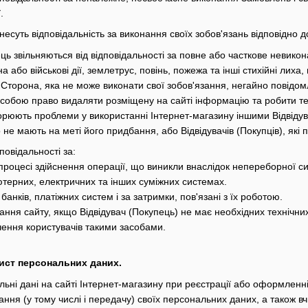
.
несуть відповідальність за виконання своїх зобов'язань відповідно 
ць звільняються від відповідальності за повне або часткове невико
а або військові дії, землетрус, повінь, пожежа та інші стихійні лиха
 Сторона, яка не може виконати свої зобов'язання, негайно повідом
собою право видаляти розміщену на сайті інформацію та робити тех
орюють проблеми у використанні Інтернет-магазину іншими Відвідува
 не мають на меті його придбання, або Відвідувачів (Покупців), як
повідальності за:
 процесі здійснення операції, що виникли внаслідок непереборної си
ютерних, електричних та інших суміжних системах.
, банків, платіжних систем і за затримки, пов'язані з їх роботою.
ання сайту, якщо Відвідувач (Покупець) не має необхідних технічни
ення користувачів такими засобами.
хист персональних даних.
льні дані на сайті Інтернет-магазину при реєстрації або оформлен
тання (у тому числі і передачу) своїх персональних даних, а також 