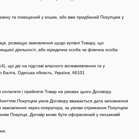
газину та поміщений у кошик, або вже придбаний Покупцем у
авця, розміщує замовлення щодо купівлі Товару, що
ницької діяльності, або юридична особа чи фізична особа-
), що діє на підставі власного волевиявлення та у
то Балта, Одеська область, Україна, 66101
я оплатити і прийняти Товар на умовах цього Договору.
ийняттям Покупцем умов Договору вважається дата заповнення
я замовлення через оператора, за умови отримання Покупцем
жанням Покупця, Договір може бути оформлений у письмовій
ни.