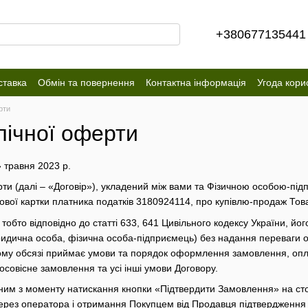
+380677135441
ставка
Обмін та повернення
Контактна інформація
Угода кори
рти
лічної оферти
 травня 2023 р.
рти (далі – «Договір»), укладений між вами та Фізичною особою-пі
вої картки платника податків 3180924114, про купівлю-продаж Товару
 тобто відповідно до статті 633, 641 Цивільного кодексу України, йо
юридична особа, фізична особа-підприємець) без надання переваг
ому обсязі приймає умови та порядок оформлення замовлення, опла
осовісне замовлення та усі інші умови Договору.
еним з моменту натискання кнопки «Підтвердити Замовлення» на ст
рез оператора і отримання Покупцем від Продавця підтвердження 