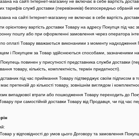
вказана на сайті Інтернет-магазину не включає в себе вартість дост
их тарифів служб доставки (перевізників) безпосередньо обраній ни
казана на сайті Інтернет-магазину не включає в себе вартість доста
ти орієнтовну вартість доставки Товару на адресу Покупця під час
тронну пошту або при оформленні замовлення через оператора інте
я по оплаті Товару вважаються виконаними з моменту надходження 
вцем і Покупцем за Товар здійснюються способами, зазначеними на с
Покупець повинен у присутності представника служби доставки (перев
ння товару, кількість, комплектність, термін придатності).
едставник під час приймання Товару підтверджує своїм підписом в т
 має претензій до кількості товару, зовнішнім виглядом і комплектнос
ризик випадкової втрати або пошкодження Товару переходить до По
Товару при самостійній доставки Товару від Продавця, чи під час п
орін
ий:
 Товар у відповідності до умов цього Договору та замовлення Покупц