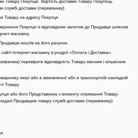
авки Товару Покупцю. Вартість доставки Товару Покупець
м службі доставки (перевізнику).
вки Товару на адресу Покупця.
 звернення Покупця із відповідним запитом до Продавця шляхом
рнет-магазину.
Продавцю коштів на його рахунок.
айті Інтернет-магазину в розділі «Оплата і Доставка».
ізника) перевірити відповідність Товару якісним і кількісним
оварному чеку/ або в замовленні/ або в транспортній накладній
ті Товару.
купця або його Представника з моменту отримання Товару
ередачі Продавцем товару службі доставки (перевізнику)
я.