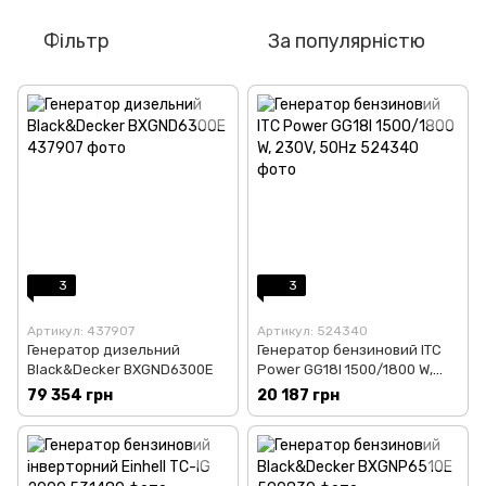
Фільтр
За популярністю
3
3
Артикул: 437907
Артикул: 524340
Генератор дизельний
Генератор бензиновий ITC
Black&Decker BXGND6300E
Power GG18I 1500/1800 W,
230V, 50Hz
79 354 грн
20 187 грн