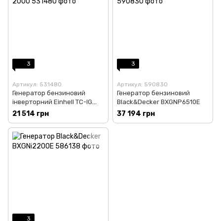
3
3
Артикул: 531480
Артикул: 590830
Генератор бензиновий
Генератор бензиновий
інверторний Einhell TC-IG
Black&Decker BXGNP6510E
2000
21 514 грн
37 194 грн
3