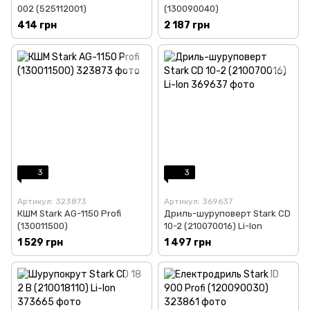
002 (525112001)
(130090040)
414 грн
2 187 грн
3
3
Артикул: 323873
Артикул: 369637
КШМ Stark AG-1150 Profi
Дриль-шуруповерт Stark CD
(130011500)
10-2 (210070016) Li-Ion
1 529 грн
1 497 грн