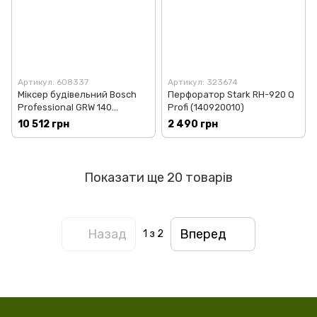
Артикул: 608337
Артикул: 323674
Міксер будівельний Bosch
Перфоратор Stark RH-920 Q
Professional GRW 140
Profi (140920010)
(0.601.1C4.020)
10 512 грн
2 490 грн
Показати ще 20 товарів
Назад
Вперед
1
з 2