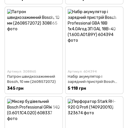
Артикул: 308865
Артикул: 604394
Патрон швидкозажимний
Набір акумулятор і
Bosch, 10 мм (2608572072)
зарядний пристрій Bosch
Professional GBA 18В
345 грн
5 118 грн
1х4.0Агод ЗП GAL 18В-40
(1.600.A01.B9Y)