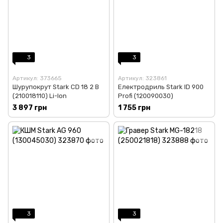
3
3
Артикул: 373665
Артикул: 323861
Шурупокрут Stark CD 18 2 B
Електродриль Stark ID 900
(210018110) Li-Ion
Profi (120090030)
3 897 грн
1 755 грн
3
3