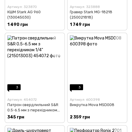
Артикул: 323870
Артикул: 323888
КШМ Stark AG 960
Гравер Stark MG-18218
(130045030)
(250021818)
1 490 грн
1 749 грн
3
3
Артикул: 454072
Артикул: 600398
Патрон свердлильний S&R
Викрутка Mova MSD008
0.5-6.5 мм з перехідником
1/4" (215013003)
345 грн
2 359 грн