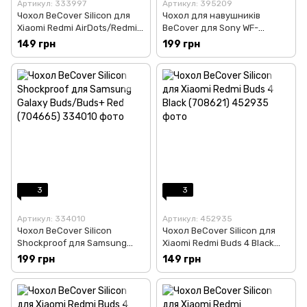
Артикул: 333997
Артикул: 395209
Чохол BeCover Silicon для
Чохол для навушників
Xiaomi Redmi AirDots/Redmi
BeCover для Sony WF-
AirDots 2/Redmi AirDots S
1000XM4 Pink (707192)
149 грн
199 грн
Blue (703825)
3
3
Артикул: 334010
Артикул: 452935
Чохол BeCover Silicon
Чохол BeCover Silicon для
Shockproof для Samsung
Xiaomi Redmi Buds 4 Black
Galaxy Buds/Buds+ Red
(708621)
199 грн
149 грн
(704665)