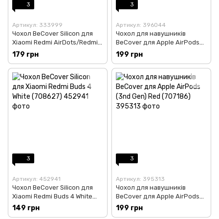
3
3
Артикул: 333999
Артикул: 396044
Чохол BeCover Silicon для
Чохол для навушників
Xiaomi Redmi AirDots/Redmi
BeCover для Apple AirPods
AirDots 2/Redmi AirDots S
(3nd Gen) Yellow (707233)
179 грн
199 грн
White (703831)
3
3
Артикул: 452941
Артикул: 395313
Чохол BeCover Silicon для
Чохол для навушників
Xiaomi Redmi Buds 4 White
BeCover для Apple AirPods
(708627)
(3nd Gen) Red (707186)
149 грн
199 грн