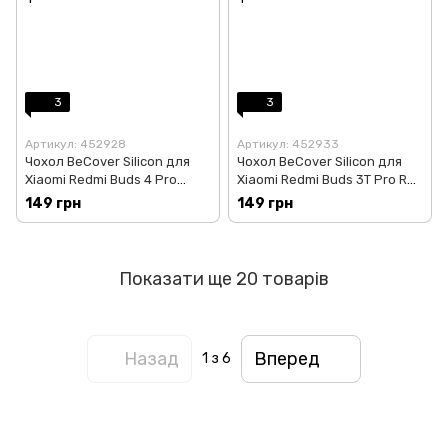
3
3
Артикул: 452928
Артикул: 452933
Чохол BeCover Silicon для
Чохол BeCover Silicon для
Xiaomi Redmi Buds 4 Pro
Xiaomi Redmi Buds 3T Pro Red
White (708614)
(708619)
149 грн
149 грн
Показати ще 20 товарів
Назад
Вперед
1
з 6