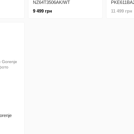
NZ64T3506AK/WT
PKE611BA
9 499 грн
11 499 грн
orenje