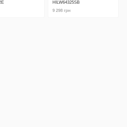
2E
HILW64325SB
9 298 грн