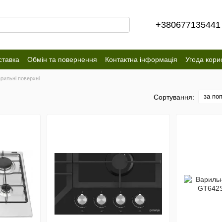
+380677135441
ставка
Обмін та повернення
Контактна інформація
Угода кори
рильні поверхні
за по
Сортування: