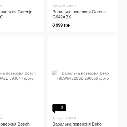
99
Артикул: 388897
оверхня Gorenje
Варильна поверхня Gorenje
SC
G642ABX
8 999 грн
3
44
Артикул: 286868
поверхня Bosch
Варильна поверхня Beko