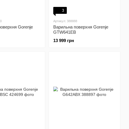
3
00
Артикул: 388888
оверхня Gorenje
Варильна поверхня Gorenje
GTW641EB
13 999 грн