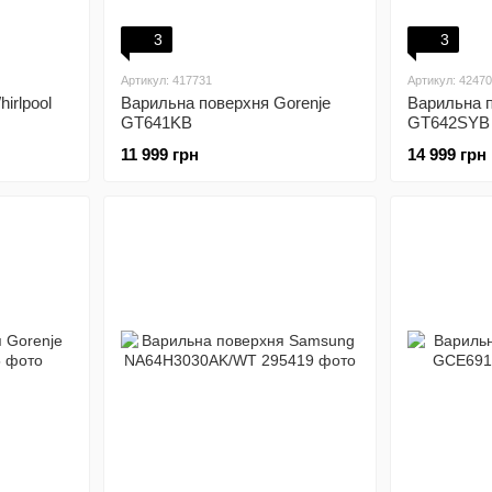
3
3
Артикул: 417731
Артикул: 4247
irlpool
Варильна поверхня Gorenje
Варильна п
GT641KB
GT642SYB
11 999 грн
14 999 грн