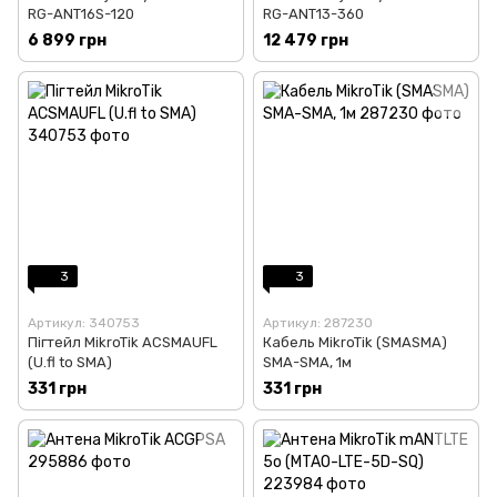
RG-ANT16S-120
RG-ANT13-360
6 899 грн
12 479 грн
3
3
Артикул: 340753
Артикул: 287230
Пігтейл MikroTik ACSMAUFL
Кабель MikroTik (SMASMA)
(U.fl to SMA)
SMA-SMA, 1м
331 грн
331 грн