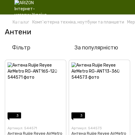
Каталог
Комп`ютерна техніка, ноутбуки та планшети
Мер
Антени
Фільтр
За популярністю
3
3
Артикул: 544571
Артикул: 544573
Антена Ruijie Reyee AirMetro
Антена Ruijie Reyee AirMetro