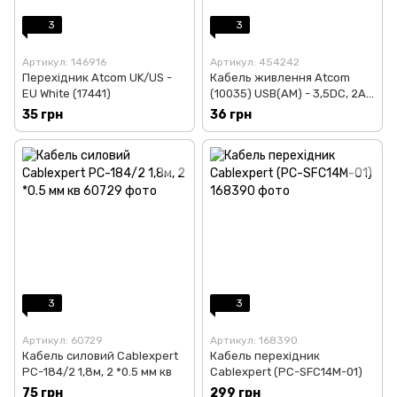
3
3
Артикул: 146916
Артикул: 454242
Перехідник Atcom UK/US -
Кабель живлення Atcom
EU White (17441)
(10035) USB(AM) - 3,5DC, 2A,
1м, чорний
35 грн
36 грн
3
3
Артикул: 60729
Артикул: 168390
Кабель силовий Cablexpert
Кабель перехідник
PC-184/2 1,8м, 2 *0.5 мм кв
Cablexpert (PC-SFC14M-01)
75 грн
299 грн