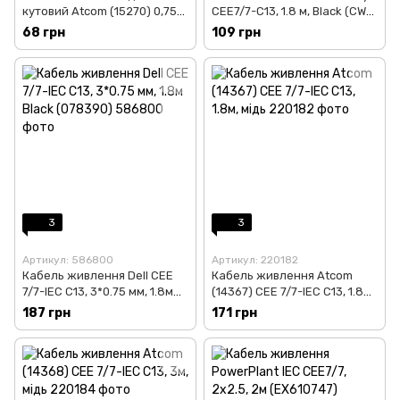
кутовий Atcom (15270) 0,75
CEE7/7-C13, 1.8 м, Black (CW-
мм CEE 7 / 7- IEC C13, 1.8 м
CBP082-BK)
68 грн
109 грн
3
3
Артикул: 586800
Артикул: 220182
Кабель живлення Dell CEE
Кабель живлення Atcom
7/7-IEC C13, 3*0.75 мм, 1.8м
(14367) CEE 7/7-IEC C13, 1.8м,
Black (078390)
мідь
187 грн
171 грн