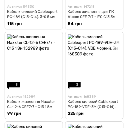
Артикул: 59530
Артикул: 147218
Кабель силовий Cablexpert
Кабель живлення для ПК
PC-189 (С13-С14), 3*0.5 мм
Atcom CEE 7/7 - IEC C13 3м.
кв., чорний, 1.8 м
0.75мм
115 грн
84 грн
3
3
Артикул: 152989
Артикул: 168389
Кабель живлення Maxxter
Кабель силовий Cablexpert
CL-12-6 CEE7/7 - C13 1.8м
PC-189-VDE-3M (С13-С14),
VDE, чорний, 3м
99 грн
225 грн