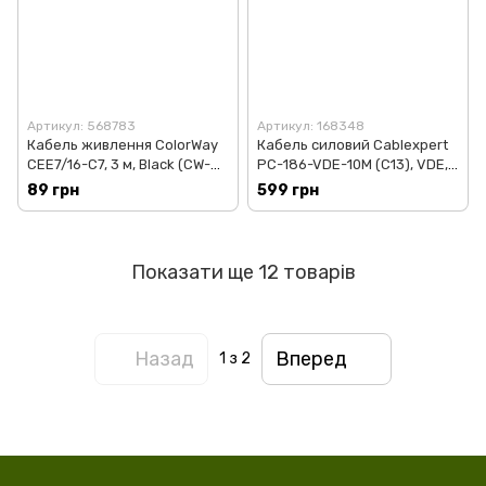
Артикул: 568783
Артикул: 168348
Кабель живлення ColorWay
Кабель силовий Cablexpert
CEE7/16-C7, 3 м, Black (CW-
PC-186-VDE-10M (С13), VDE,
CBP086-BK)
чорний, 10 м
89 грн
599 грн
Показати ще 12 товарів
Назад
Вперед
1
з 2