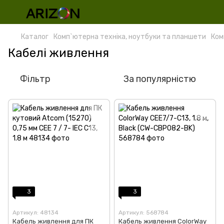
Каталог
Комп`ютерна техніка, ноутбуки та планшети
Ком
Кабелі живлення
Фільтр
За популярністю
3
3
Артикул: 48134
Артикул: 568784
Кабель живлення для ПК
Кабель живлення ColorWay