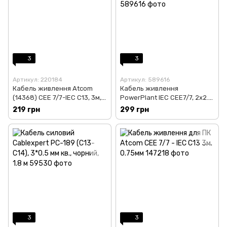
3
3
Артикул: 220184
Артикул: 589616
Кабель живлення Atcom
Кабель живлення
(14368) CEE 7/7-IEC C13, 3м,
PowerPlant IEC CEE7/7, 2x2.5,
мідь
2м (EX610747)
219 грн
299 грн
3
3