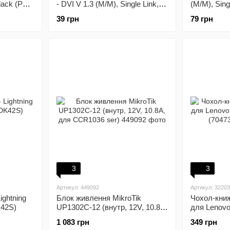
Black (PR-
- DVI V 1.3 (M/M), Single Link,
(M/M), Singl
30-05m)
18+1, 0.5 м, Black (PR-HDMI-
Black (PR-
39 грн
79 грн
DVI-P-01-30-05m)
3
3
Артикул: 449092
Артикул: 3220
ightning
Блок живлення MikroTik
Чохол-кни
K42S)
UP1302C-12 (внутр, 12V, 10.8A,
для Lenovo
для CCR1036 ser)
Red (70473
1 083 грн
349 грн