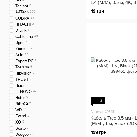
1.4 (M/M), 0.5 м, 4K, 
Teclast
5
HDMI-HDMI-CCS -01-
49 грн
A4Tech
209
COBRA
14
HITACHI
3
D-Link
1
Cabletime
49
Ugee
4
Xiaomi_
2
Aula
23
Expert PC
1
Toshiba
6
Hikvision
5
TRUST
2
Huion
9
LENOVO
47
Hator
58
3
NiPoGi
2
WD_
1
Артикул: 398451
Ewind
1
Кабель Ttec 3.5 мм - L
XO
5
(M/M), 1 м, Black (2D
Bosto
3
499 грн
Doogee
22