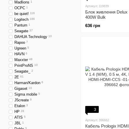
Madlions
1
Артикул: 119839
OCPC
1
Блок живлення Delux
be quiet!
116
400W Bulk
Logitech
186
Pantum
1
636 грн
Seagate
37
DAHUA Technology
10
Rapoo
7
Ugreen
5
HAVN
6
Maxxter
48
PrintProNS
10
Seagate_
2
2E
61
Harman/Kardon
6
Gigaset
10
Sigma mobile
5
J5create
9
Etalon
3
3
HP
28
ATIS
5
Артикул: 396662
JBL
1
Кабель Prologix HDMI
Dahle
3