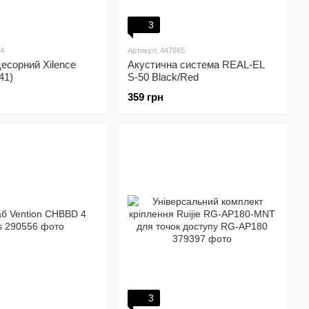
3
34
Артикул: 447665
есорний Xilence
Акустична система REAL-EL
41)
S-50 Black/Red
359 грн
3