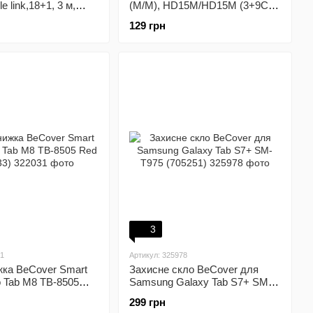
e link,18+1, 3 м,
(M/M), HD15M/HD15M (3+9С),
DVI-DVI-P-05-28-3m)
5 м, Black (PR-VGA-VGA-P-06-
129 грн
28-5m)
3
31
Артикул: 325978
жка BeCover Smart
Захисне скло BeCover для
 Tab M8 TB-8505
Samsung Galaxy Tab S7+ SM-
3)
T975 (705251)
299 грн