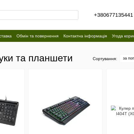
+380677135441
ставка
Обмін та повернення
Контактна інформація
Угода кори
буки та планшети
за по
Сортування: