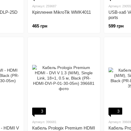
Артикул: 259687
Артикул: 2905
 DLP-25D
Кріплення MikroTik WMK4011
USB-хаб V
ports
465 грн
599 грн
3
3
Артикул: 396681
Артикул: 3966
 - HDMI V
Кабель Prologix Premium HDMI
Кабель Prol