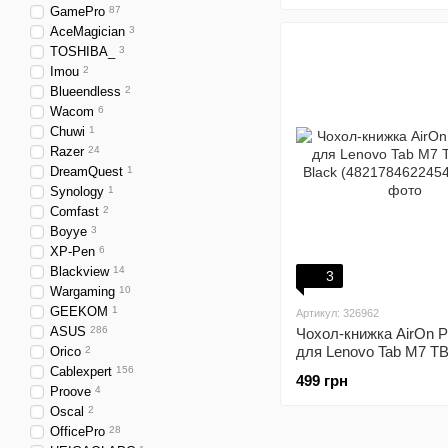
GamePro
87
AceMagician
3
TOSHIBA_
3
Imou
2
Blueendless
2
Wacom
6
Chuwi
1
Razer
24
DreamQuest
1
Synology
1
Comfast
2
Boyye
3
XP-Pen
6
Blackview
14
3
Wargaming
10
GEEKOM
1
Артикул: 326962
ASUS
286
Чохол-книжка AirOn 
для Lenovo Tab M7 TB
Orico
2
Black (4821784622454
Cablexpert
156
499 грн
Proove
4
Oscal
2
OfficePro
28