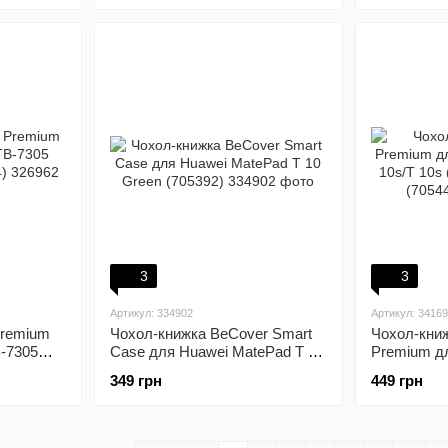
3
3
Артикул: 334902
Артикул: 3416
Premium
Чохол-книжка BeCover Smart
Чохол-кни
-7305
Case для Huawei MatePad T 10
Premium д
)
Green (705392)
T 10s/T 10
349 грн
449 грн
Blue (70544