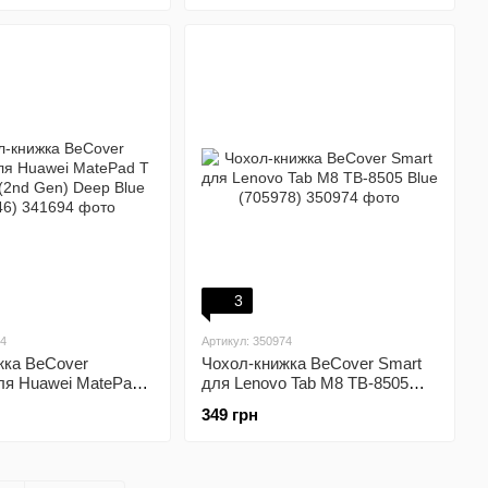
3
94
Артикул: 350974
жка BeCover
Чохол-книжка BeCover Smart
ля Huawei MatePad
для Lenovo Tab M8 TB-8505
s (2nd Gen) Deep
Blue (705978)
349 грн
6)