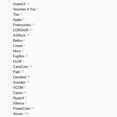
Grand-X
26
Venshen 4 You
2
Ttec
1
Apple
5
Podmyshku
11
CORSAIR
16
ASRock
30
Belkin
1
Crown
1
Hoco
1
Fujifilm
10
GLHF
1
CaseCom
10
Palit
15
Gembird
98
Sumdex
23
VCOM
2
Canon
41
HyperX
8
Xilence
5
PowerColor
12
Atcom
245