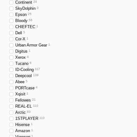
Continent
24
SkyDolphin
3
Epson
25
Bloody
56
CHIEFTEC
1
Dell
5
Cor-X
1
Urban Armor Gear
1
Digitus
1
Xerox
4
Tucano
6
ID-Cooling
117
Deepcool
139
Abee
5
PORTcase
4
Xqisit
1
Fellowes
21
REAL-EL
110
Arctic
83
1STPLAYER
110
Hisense
1
Amazon
1
Viewcon
1