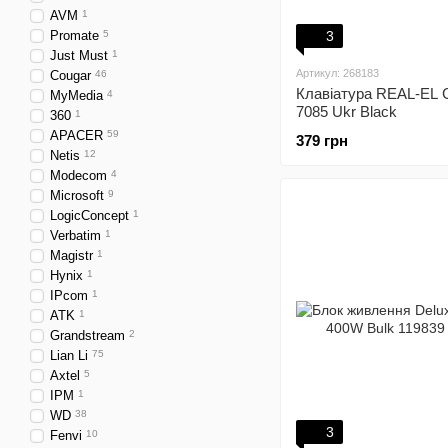
AVM
1
Promate
5
3
Just Must
1
Артикул: 268183
Cougar
46
Клавіатура REAL-EL 
MyMedia
4
7085 Ukr Black
360
1
APACER
59
379 грн
Netis
12
Modecom
4
Microsoft
9
LogicConcept
1
Verbatim
1
Magistr
1
Hynix
1
IPcom
1
ATK
1
Grandstream
2
Lian Li
75
Axtel
5
IPM
1
WD
38
3
Fenvi
10