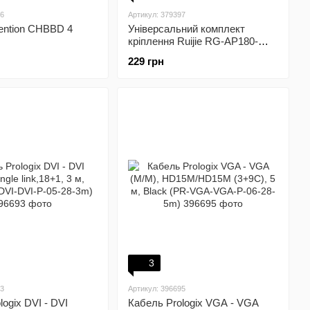
56
Артикул: 379397
ention CHBBD 4
Універсальний комплект
кріплення Ruijie RG-AP180-
MNT для точок доступу RG-
229 грн
AP180
3
93
Артикул: 396695
ogix DVI - DVI
Кабель Prologix VGA - VGA