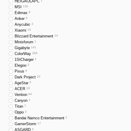
HEIGAOLAPC
1
MSI
130
Edimax
8
Anker
5
Anycubic
2
Xiaomi
15
Blizzard Entertainment
14
Minisforum
1
Gigabyte
141
ColorWay
269
1StCharger
1
Elegoo
3
Pixus
6
Dark Project
10
AgeStar
5
ACER
18
Vention
64
Canyon
1
Titan
7
Oppo
3
Bandai Namco Entertainment
2
GamerStorm
17
ASGARD
4