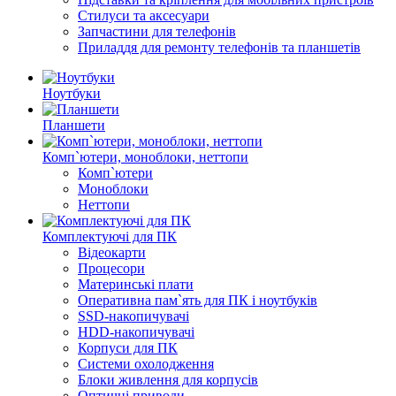
Стилуси та аксесуари
Запчастини для телефонів
Приладдя для ремонту телефонів та планшетів
Ноутбуки
Планшети
Комп`ютери, моноблоки, неттопи
Комп`ютери
Моноблоки
Неттопи
Комплектуючі для ПК
Відеокарти
Процесори
Материнські плати
Оперативна пам`ять для ПК і ноутбуків
SSD-накопичувачі
HDD-накопичувачі
Корпуси для ПК
Системи охолодження
Блоки живлення для корпусів
Оптичні приводи