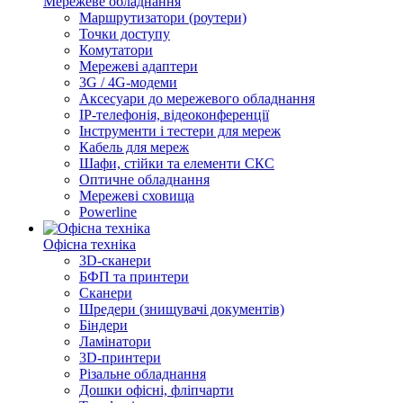
Мережеве обладнання
Маршрутизатори (роутери)
Точки доступу
Комутатори
Мережеві адаптери
3G / 4G-модеми
Аксесуари до мережевого обладнання
IP-телефонія, відеоконференції
Інструменти і тестери для мереж
Кабель для мереж
Шафи, стійки та елементи СКС
Оптичне обладнання
Мережеві сховища
Powerline
Офісна техніка
3D-сканери
БФП та принтери
Сканери
Шредери (знищувачі документів)
Біндери
Ламінатори
3D-принтери
Різальне обладнання
Дошки офісні, фліпчарти