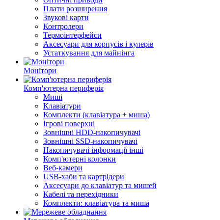
Плати розширення
Звукові карти
Контролери
Термоінтерфейси
Аксесуари для корпусів і кулерів
Устаткування для майнінга
Монітори
Комп'ютерна периферія
Миші
Клавіатури
Комплекти (клавіатура + миша)
Ігрові поверхні
Зовнішні HDD-накопичувачі
Зовнішні SSD-накопичувачі
Накопичувачі інформації інші
Комп'ютерні колонки
Веб-камери
USB-хаби та картрідери
Аксесуари до клавіатур та мишей
Кабелі та перехідники
Комплекти: клавіатура та миша