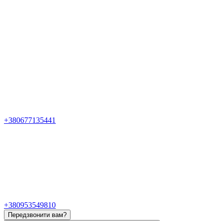
+380677135441
+380953549810
Передзвонити вам?