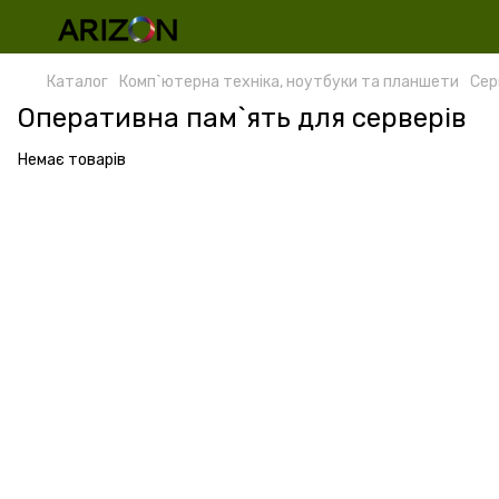
Каталог
Комп`ютерна техніка, ноутбуки та планшети
Сер
Оперативна пам`ять для серверів
Немає товарів