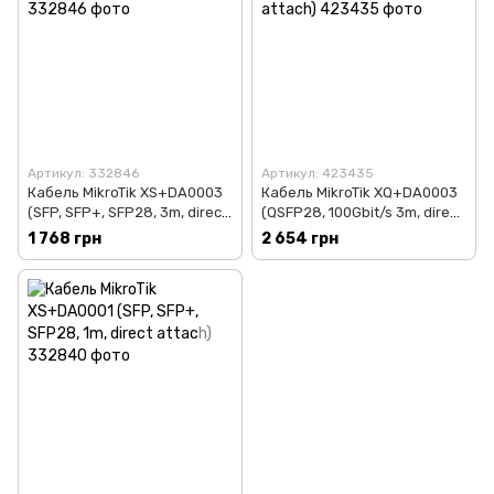
Артикул: 332846
Артикул: 423435
Кабель MikroTik XS+DA0003
Кабель MikroTik XQ+DA0003
(SFP, SFP+, SFP28, 3m, direct
(QSFP28, 100Gbit/s 3m, direct
attach)
attach)
1 768 грн
2 654 грн