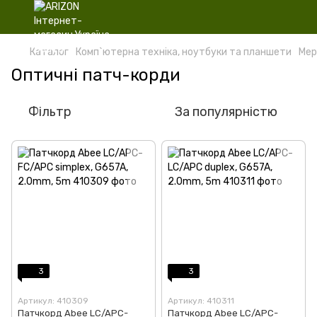
Каталог
Комп`ютерна техніка, ноутбуки та планшети
Мер
Оптичні патч-корди
Фільтр
За популярністю
3
3
Артикул: 410309
Артикул: 410311
Патчкорд Abee LC/APC-
Патчкорд Abee LC/APC-