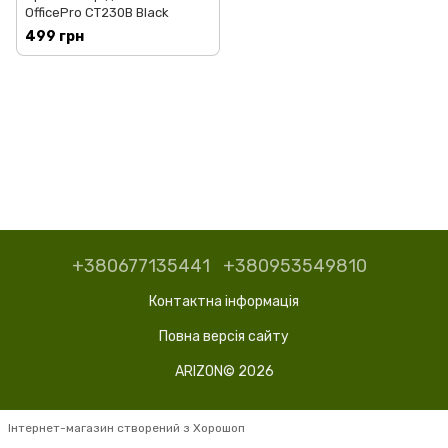
OfficePro CT230B Black
499 грн
+380677135441
+380953549810
Контактна інформація
Повна версія сайту
ARIZON© 2026
Інтернет-магазин створений з Хорошоп