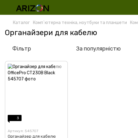
Каталог
Комп`ютерна техніка, ноутбуки та планшети
Ком
Органайзери для кабелю
Фільтр
За популярністю
3
Артикул: 545707
Органайзер для кабелю