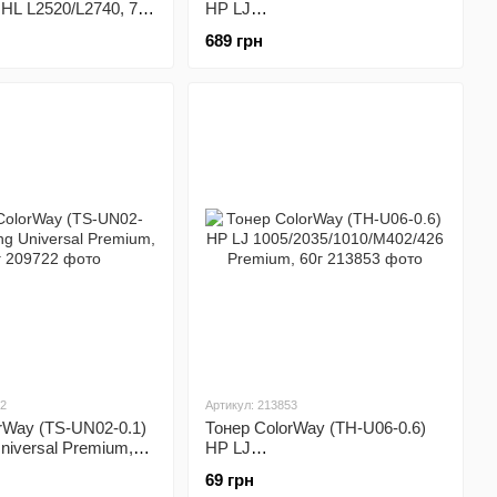
L L2520/L2740, 75
HP LJ
1005/2035/1010/M402/426
689 грн
Premium, 1000г
22
Артикул: 213853
rWay (TS-UN02-0.1)
Тонер ColorWay (TH-U06-0.6)
iversal Premium,
HP LJ
1005/2035/1010/M402/426
69 грн
Premium, 60г