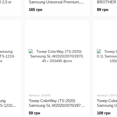
2,5 кг
Samsung Universal Premium,
BROTHER H
200г
г
165 грн
89 грн
Артикул: 203490
Артикул: 2097
ung
Тонер ColorWay (TS-2020)
Тонер Colo
TS-1210-
Samsung SL-M2020/2070/2870,
Samsung Un
45 г
100г
59 грн
109 грн