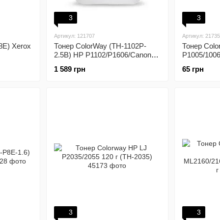
3
3
Артикул: 121707
Артикул: 21735
8E) Xerox
Тонер ColorWay (TH-1102P-
Тонер Colo
2.5B) HP P1102/P1606/Canon
P1005/1006
725/Canon 728 2,5 кг Premium
1 589 грн
65 грн
3
3