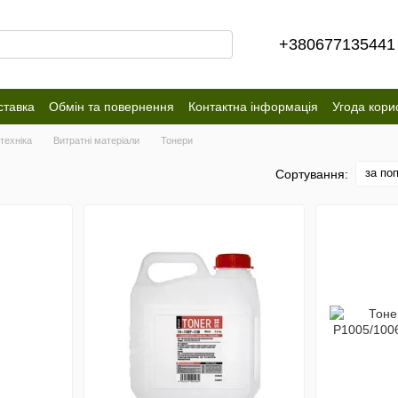
+380677135441
ставка
Обмін та повернення
Контактна інформація
Угода кори
техніка
Витратні матеріали
Тонери
за по
Сортування: