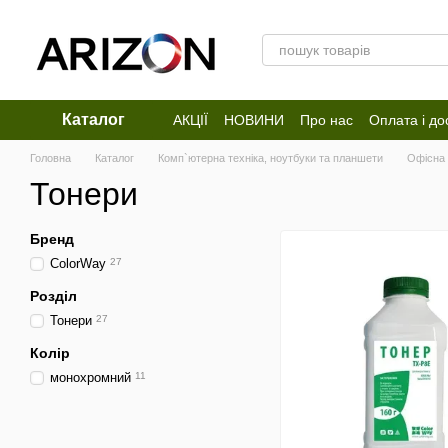
Перейти до основного контенту
Каталог
АКЦІЇ
НОВИНИ
Про нас
Оплата і до
Відгуки про магазин
Головна
Каталог
Комп`ютерна техніка, ноутбуки та планшети
Офісна 
Тонери
Бренд
ColorWay
27
Розділ
Тонери
27
Колір
монохромний
11