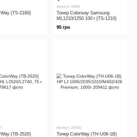
Артикул: 19865
rWay (TS-2160)
Тонер Colorway Samsung
ML1210/1250 100 г (TS-1210)
65/SCX3400/3405, 45
95 грн
17
Артикул: 209411
rWay (TB-2520)
Тонер ColorWay (TH-U06-1B)