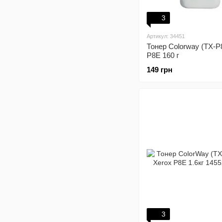
3
Артикул: 34451
Тонер Colorway (TX-P
P8E 160 г
149 грн
3