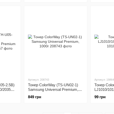
Артикул: 208743
Артикул: 19864
05-2.5B)
Тонер ColorWay (TS-UN02-1)
Тонер Col
0/2035
Samsung Universal Premium,
LJ1010/101
кг
1000г
1010)
849 грн
99 грн