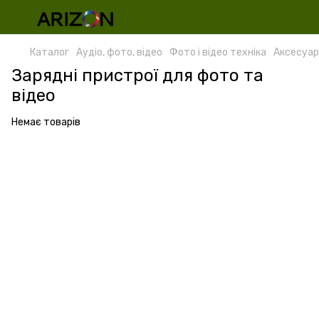
Каталог
Аудіо, фото, відео
Фото і відео техніка
Аксесуар
Зарядні пристрої для фото та
відео
Немає товарів